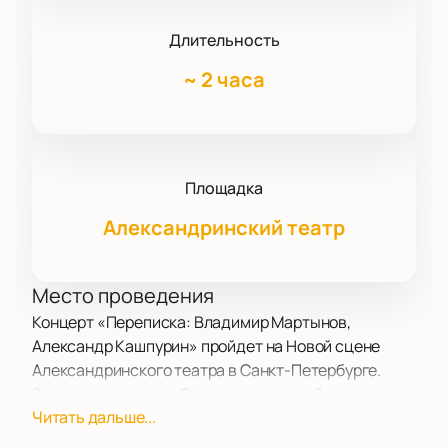
Длительность
~
2 часа
Площадка
Александринский театр
Место проведения
Концерт «Переписка: Владимир Мартынов,
Александр Кашпурин» пройдет на Новой сцене
Александринского театра в Санкт-Петербурге.
Здание на площади Островского, дом 6, славится
Читать дальше...
историей и особой атмосферой. Здесь часто
проходят культурные события.