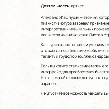
Деятельность
:
артист
Александр Кашпурин — это имя, кото
пианист-виртуоз завоевал признание
интерпретации музыкальных произвед
пианистов имени Ференца Листа в Утре
Кашпурин известен своим умением ож
это всегда незабываемое событие, 
таланту и трудолюбию, Александр бы
Если вы хотите стать свидетелем его
интерфейс для приобретения билетов
На нашем сайте также доступно акту
заранее.
Не упустите возможность увидеть вы