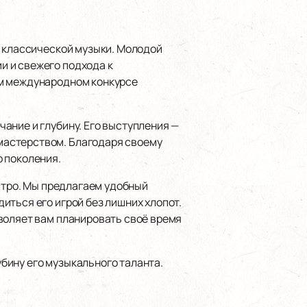
е классической музыки. Молодой
и и свежего подхода к
ом международном конкурсе
ание и глубину. Его выступления —
мастерством. Благодаря своему
 поколения.
ыстро. Мы предлагаем удобный
иться его игрой без лишних хлопот.
воляет вам планировать своё время
бину его музыкального таланта.