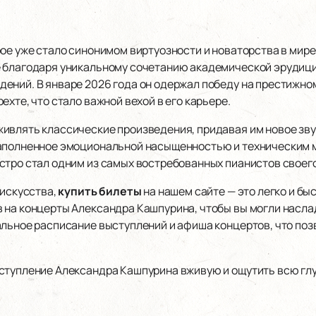
рое уже стало синонимом виртуозности и новаторства в мир
 благодаря уникальному сочетанию академической эрудици
ений. В январе 2026 года он одержал победу на престижн
хте, что стало важной вехой в его карьере.
ивлять классические произведения, придавая им новое звуч
наполненное эмоциональной насыщенностью и техническим 
стро стал одним из самых востребованных пианистов своего
 искусства,
купить билеты
на нашем сайте — это легко и б
 на концерты Александра Кашпурина, чтобы вы могли наслад
альное расписание выступлений и афиша концертов, что поз
ступление Александра Кашпурина вживую и ощутить всю глу