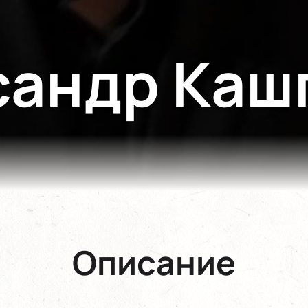
сандр Каш
Описание