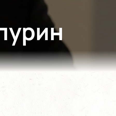
пурин