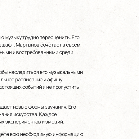
ю музыку трудно переоценить. Его
ндшафт. Мартынов сочетает в своём
ьными и востребованными среди
обы насладиться его музыкальными
альное расписание и афишу
едстоящих событий и не пропустить
здает новые формы звучания. Его
мания искусства. Каждое
ых экспериментов и эмоций.
айдете всю необходимую информацию