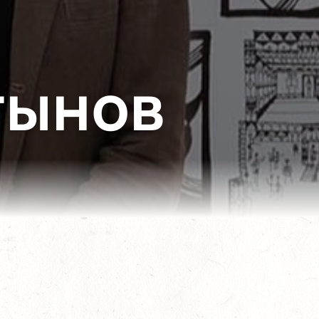
тынов