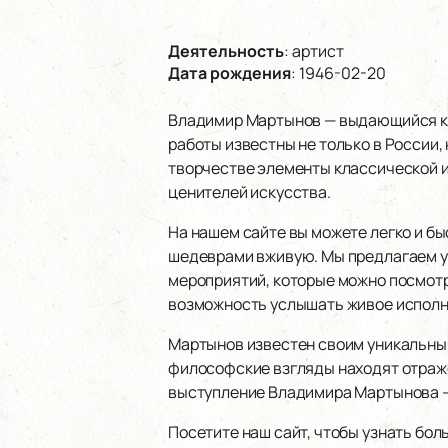
Деятельность
:
артист
Дата рождения
:
1946-02-20
Владимир Мартынов — выдающийся ком
работы известны не только в России,
творчестве элементы классической и
ценителей искусства.
На нашем сайте вы можете легко и б
шедеврами вживую. Мы предлагаем уд
мероприятий, которые можно посмотре
возможность услышать живое исполн
Мартынов известен своим уникальным
философские взгляды находят отраже
выступление Владимира Мартынова — э
Посетите наш сайт, чтобы узнать бо