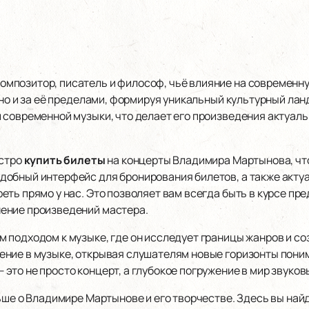
позитор, писатель и философ, чьё влияние на современну
 но и за её пределами, формируя уникальный культурный ла
 современной музыки, что делает его произведения актуал
ыстро
купить билеты
на концерты Владимира Мартынова, чт
обный интерфейс для бронирования билетов, а также акту
ть прямо у нас. Это позволяет вам всегда быть в курсе пр
ение произведений мастера.
 подходом к музыке, где он исследует границы жанров и со
ние в музыке, открывая слушателям новые горизонты пони
то не просто концерт, а глубокое погружение в мир звуков
льше о Владимире Мартынове и его творчестве. Здесь вы н