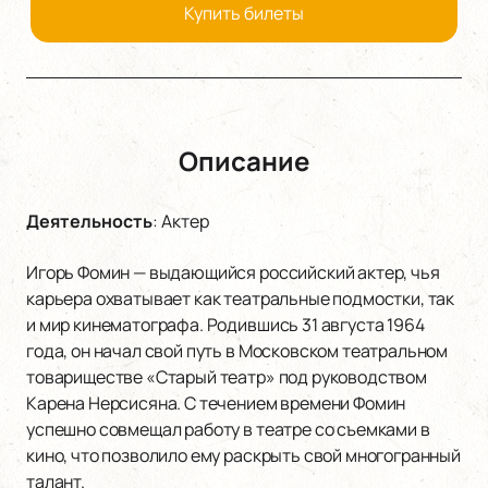
Купить билеты
Описание
Деятельность
:
Актер
Игорь Фомин — выдающийся российский актер, чья
карьера охватывает как театральные подмостки, так
и мир кинематографа. Родившись 31 августа 1964
года, он начал свой путь в Московском театральном
товариществе «Старый театр» под руководством
Карена Нерсисяна. С течением времени Фомин
успешно совмещал работу в театре со съемками в
кино, что позволило ему раскрыть свой многогранный
талант.