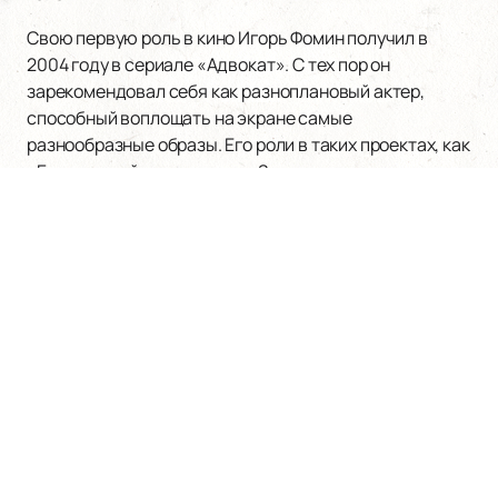
Свою первую роль в кино Игорь Фомин получил в
2004 году в сериале «Адвокат». С тех пор он
зарекомендовал себя как разноплановый актер,
способный воплощать на экране самые
разнообразные образы. Его роли в таких проектах, как
«Безмолвный свидетель», «Закон и порядок:
Преступный умысел» и «Любовь как любовь»,
продемонстрировали его способность к
перевоплощению и глубокому пониманию
персонажей. Особое внимание привлекают его
работы в криминальных драмах и детективах, где он
часто играет следователей или маргиналов.
Фильмография Игоря Фомина включает более
полусотни телесериалов и полнометражных
фильмов. Среди них — драматический сериал «Дело
гастронома №1», триллер «Метод», спортивная
драма «Мамы чемпионов» и многие другие. Его