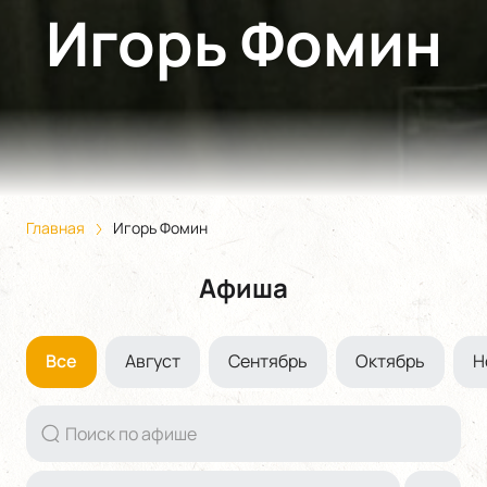
Игорь Фомин
Главная
Игорь Фомин
Афиша
Все
Август
Сентябрь
Октябрь
Н