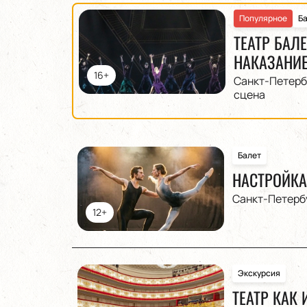
Популярное
Б
ТЕАТР БАЛ
НАКАЗАНИ
16+
Санкт-Петерб
сцена
Балет
НАСТРОЙКА
Санкт-Петерб
12+
Экскурсия
ТЕАТР КАК