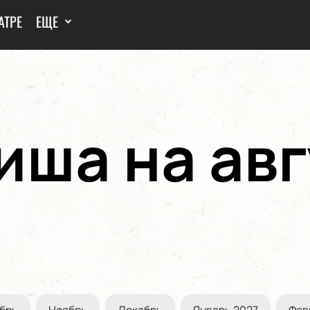
АТРЕ
ЕЩЕ
иша на авг
брь
Ноябрь
Декабрь
Январь 2027
Фев