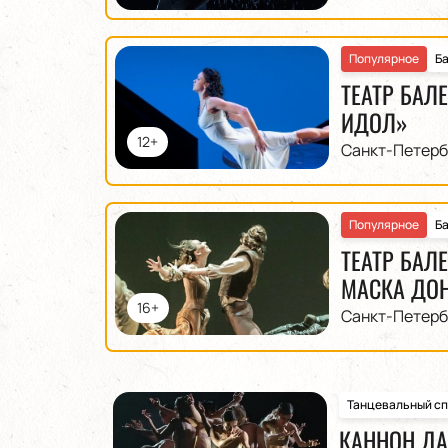
Популярное
Б
ТЕАТР БАЛ
ИДОЛ»
12+
Санкт-Петерб
Популярное
Б
ТЕАТР БАЛ
МАСКА ДО
16+
Санкт-Петерб
Танцевальный сп
КАННОН ДА