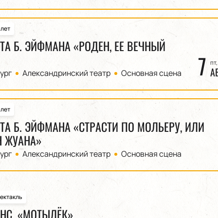
алет
ЕТА Б. ЭЙФМАНА «РОДЕН, ЕЕ ВЕЧНЫЙ
7
пт,
А
ург
Александринский театр
Основная сцена
алет
ЕТА Б. ЭЙФМАНА «СТРАСТИ ПО МОЛЬЕРУ, ИЛИ
Н ЖУАНА»
ург
Александринский театр
Основная сцена
ектакль
НС. «МОТЫЛЁК»