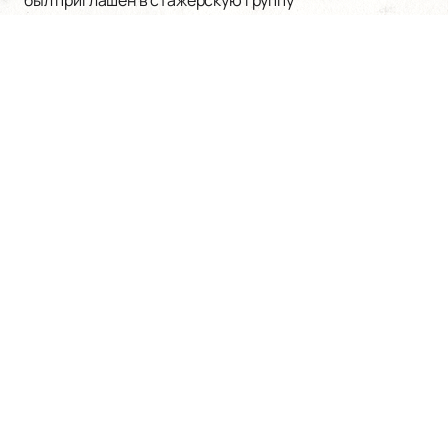
был приглашен в стажерскую группу
Александринского театра, что стало важным этапом
в его карьере. С 2021 года он является полноправным
членом труппы этого престижного театра, где
продолжает радовать зрителей своими
талантливыми выступлениями. Его работы
отличаются глубиной и эмоциональной
насыщенностью, что делает каждое представление
поистине незабываемым.
Для всех ценителей театрального искусства есть
отличная возможность
купить билеты
на спектакли
с участием Владимира Маликова на нашем сайте —
легко и быстро. Здесь же вы можете ознакомиться с
актуальным расписанием и афишей выступлений
актера. Наш ресурс предлагает удобный интерфейс
для поиска и бронирования билетов, что позволяет
вам без лишних усилий наслаждаться творчеством
одного из самых перспективных актеров