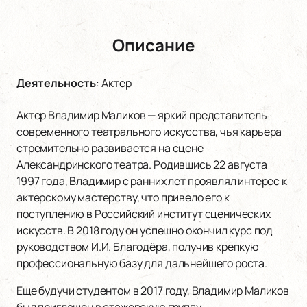
Описание
Деятельность
:
Актер
Актер Владимир Маликов — яркий представитель
современного театрального искусства, чья карьера
стремительно развивается на сцене
Александринского театра. Родившись 22 августа
1997 года, Владимир с ранних лет проявлял интерес к
актерскому мастерству, что привело его к
поступлению в Российский институт сценических
искусств. В 2018 году он успешно окончил курс под
руководством И.И. Благодёра, получив крепкую
профессиональную базу для дальнейшего роста.
Еще будучи студентом в 2017 году, Владимир Маликов