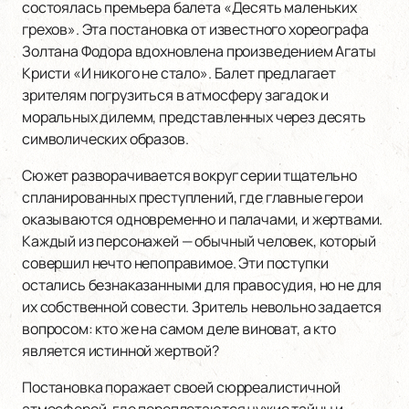
состоялась премьера балета «Десять маленьких
грехов». Эта постановка от известного хореографа
Золтана Фодора вдохновлена произведением Агаты
Кристи «И никого не стало». Балет предлагает
зрителям погрузиться в атмосферу загадок и
моральных дилемм, представленных через десять
символических образов.
Сюжет разворачивается вокруг серии тщательно
спланированных преступлений, где главные герои
оказываются одновременно и палачами, и жертвами.
Каждый из персонажей — обычный человек, который
совершил нечто непоправимое. Эти поступки
остались безнаказанными для правосудия, но не для
их собственной совести. Зритель невольно задается
вопросом: кто же на самом деле виноват, а кто
является истинной жертвой?
Постановка поражает своей сюрреалистичной