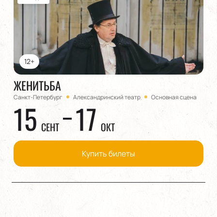
12+
ЖЕНИТЬБА
Санкт-Петербург
Александринский театр
Основная сцена
15
17
СЕНТ
ОКТ
Купить билеты