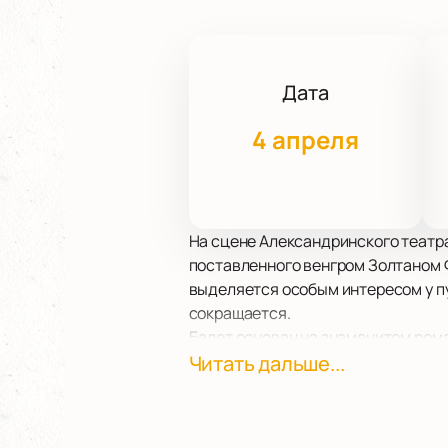
Дата
4 апреля
На сцене Александринского театра
поставленного венгром Золтаном 
выделяется особым интересом у п
сокращается.
Балет основан на знаменитом ром
ярчайших событий прошлого сезон
Читать дальше...
вызывают такой резонанс, однако 
Зритель погружается в атмосферу
постепенно нарастает. Танец превр