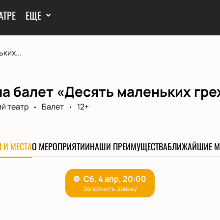
АТРЕ
ЕЩЕ
ких...
а балет «Десять маленьких гре
й театр
Балет
12+
 И МЕСТА
О МЕРОПРИЯТИИ
НАШИ ПРЕИМУЩЕСТВА
БЛИЖАЙШИЕ М