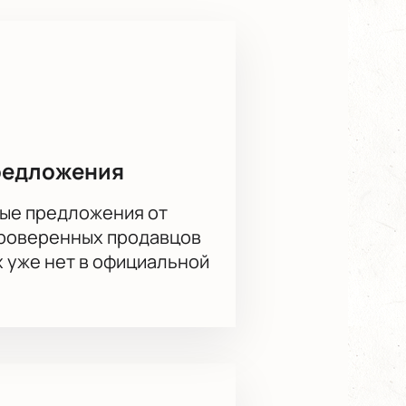
льной развязке. В финале ждут
 событием для широкой публики
стов, музыкальным сопровождением
 познаний в балете, поскольку
хов»
редложения
я: зрители могут выбрать места в
ые предложения от
проверенных продавцов
постановку
х уже нет в официальной
контактные данные: номер
в соответствии с вашими