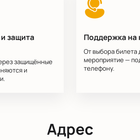
 и защита
Поддержка на 
От выбора билета 
мероприятие — под
через защищённые
телефону.
аняются и
и.
Адрес