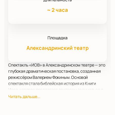
~
2 часа
Площадка
Александринский театр
Спектакль «ИОВ» в Александринском театре — это
глубокая драматическая постановка, созданная
режиссёром Валерием Фокиным. Основой
спектакля стала библейская история из Книги
Иова, которая предлагает зрителям задуматься о
вечных вопросах человеческого бытия и веры. Иов,
Читать дальше...
праведник, подвергается испытаниям, и его
диалоги с друзьями раскрывают разные взгляды
на причины и смысл страданий. Эта постановка