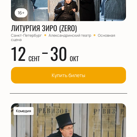
16+
ЛИТУРГИЯ ЗИРО (ZERO)
Санкт-Петербург
Александринский театр
Основная
сцена
12
30
СЕНТ
ОКТ
Купить билеты
Комедия