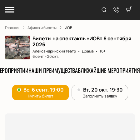
Главная
Афиша и билеты
ИОВ
Билеты на спектакль «ИОВ» 6 сентября
2026
Александринский театр
Драма
16+
6 сент.
-
20 окт.
МЕРОПРИЯТИИ
НАШИ ПРЕИМУЩЕСТВА
БЛИЖАЙШИЕ МЕРОПРИЯТИЯ