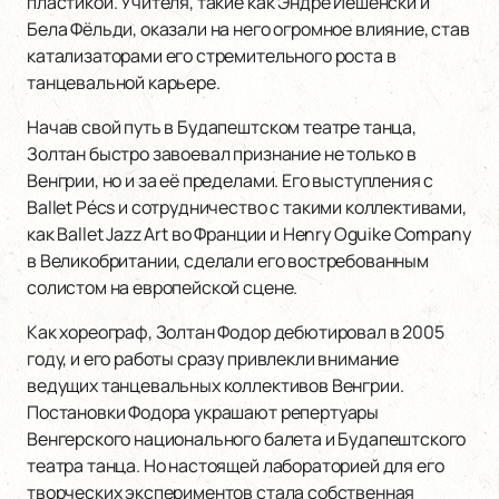
пластикой. Учителя, такие как Эндре Йешенски и
Бела Фёльди, оказали на него огромное влияние, став
катализаторами его стремительного роста в
танцевальной карьере.
Начав свой путь в Будапештском театре танца,
Золтан быстро завоевал признание не только в
Венгрии, но и за её пределами. Его выступления с
Ballet Pécs и сотрудничество с такими коллективами,
как Ballet Jazz Art во Франции и Henry Oguike Company
в Великобритании, сделали его востребованным
солистом на европейской сцене.
Как хореограф, Золтан Фодор дебютировал в 2005
году, и его работы сразу привлекли внимание
ведущих танцевальных коллективов Венгрии.
Постановки Фодора украшают репертуары
Венгерского национального балета и Будапештского
театра танца. Но настоящей лабораторией для его
творческих экспериментов стала собственная