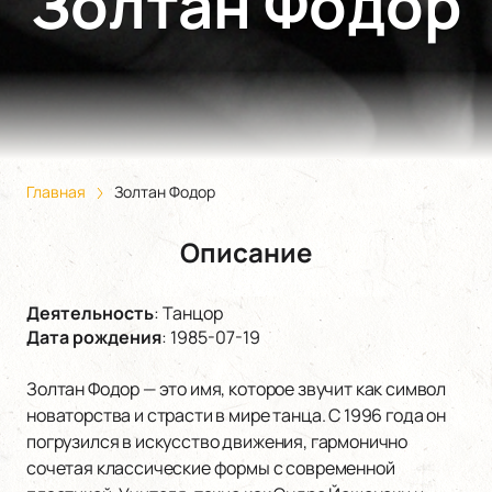
Золтан Фодор
Главная
Золтан Фодор
Описание
Деятельность
:
Танцор
Дата рождения
:
1985-07-19
Золтан Фодор — это имя, которое звучит как символ
новаторства и страсти в мире танца. С 1996 года он
погрузился в искусство движения, гармонично
сочетая классические формы с современной