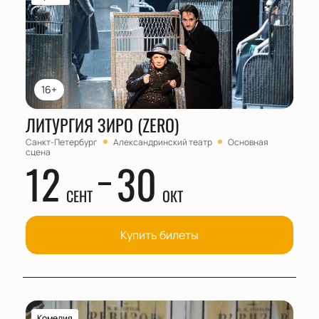
16+
ЛИТУРГИЯ ЗИРО (ZERO)
Санкт-Петербург
Александринский театр
Основная
сцена
12
30
СЕНТ
ОКТ
Купить билеты
Комедия