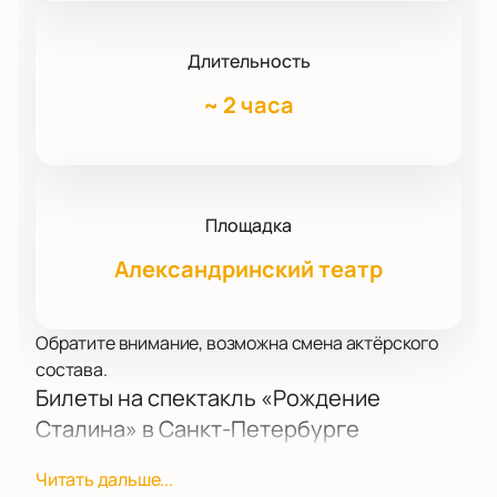
Длительность
~
2 часа
Площадка
Александринский театр
Обратите внимание, возможна смена актёрского
состава.
Билеты на спектакль «Рождение
Сталина» в Санкт-Петербурге
«Рождение Сталина» идет на сцене
Читать дальше...
Александринского театра по адресу: пл.