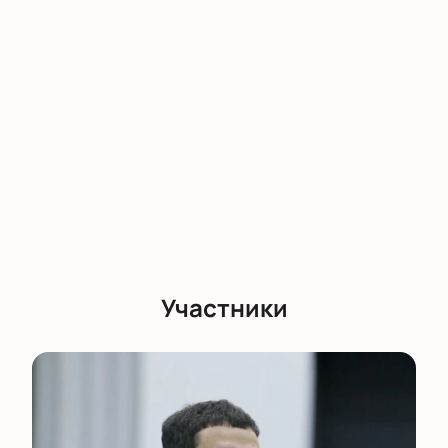
Менеджер поможет подобрать варианты для
вашего визита, расскажет о стоимости, VIP-ложах и
электронных билетах.
Преимущества покупки через наш сайт:
Безопасная оплата онлайн;
Актуальное расписание;
Быстрое бронирование мест;
Выбор мест по схеме зала;
Получение электронных билетов после
оплаты.
Для корпоративных клиентов
действуют специальные условия
Участники
заказа. Корпоративным клиентам
Организации могут заказать коллективное
посещение спектакля с учетом пожеланий по
размещению гостей в зале. Для уточнения деталей
бронирования обратитесь к нашим менеджерам
через контакты на сайте.