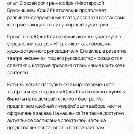
опыт. В своей роли режиссёра «Мастерской
Брусникина» Юрий Квятковский продолжает
развивать современный театр, создавая постановки,
которые находят отклик у широкой аудитории.
Кроме того, Юрий Квятковский активно участвует в
управлении театром «Практика» как помощник
художественного руководителя. Его вклад в развитие
театра неоценим: под его руководством создаются
спектакли, которые привлекают внимание критиков и
зрителей.
Если вы хотите погрузиться в мир современного
театра и увидеть работы Юрия Квятковского,
купить
билеты
на нашем сайте легко и быстро. Мы
предлагаем удобный интерфейс для выбора мест и
оформления заказа. На нашем сайте также доступно
актуальное расписание спектаклей и афиша
предстоящих постановок, что позволит вам