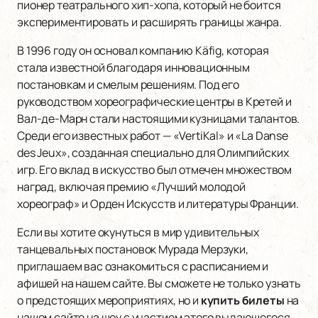
пионер театрального хип-хопа, который не боится
экспериментировать и расширять границы жанра.
В 1996 году он основал компанию Käfig, которая
стала известной благодаря инновационным
постановкам и смелым решениям. Под его
руководством хореографические центры в Кретей и
Вал-де-Марн стали настоящими кузницами талантов.
Среди его известных работ — «VertiKal» и «La Danse
des Jeux», созданная специально для Олимпийских
игр. Его вклад в искусство был отмечен множеством
наград, включая премию «Лучший молодой
хореограф» и Орден Искусств и литературы Франции.
Если вы хотите окунуться в мир удивительных
танцевальных постановок Мурада Мерзуки,
приглашаем вас ознакомиться с расписанием и
афишей на нашем сайте. Вы сможете не только узнать
о предстоящих мероприятиях, но и
купить билеты
на
нашем сайте на шоу с участием этого выдающегося