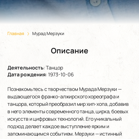
Главная
Мурад Мерзуки
Описание
Деятельность
:
Танцор
Дата рождения
:
1973-10-06
Познакомьтесь с творчеством Мурада Мерзуки —
выдающегося франко-алжирского хореографа и
танцора, который преобразил мир хип-хопа, добавив
в него элементы современного танца, цирка, боевых
искусств и цифровых технологий. Его уникальный
подход делает каждое выступление ярким и
запоминающимся событием. Мерзуки — истинный