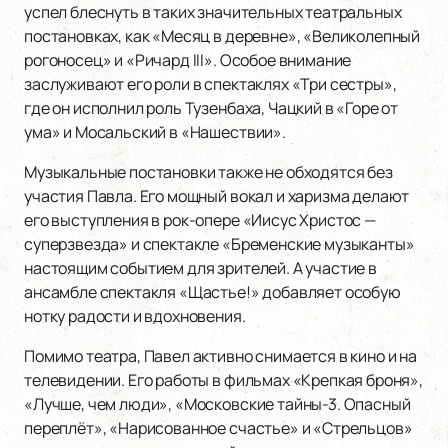
успел блеснуть в таких значительных театральных
постановках, как «Месяц в деревне», «Великолепный
рогоносец» и «Ричард III». Особое внимание
заслуживают его роли в спектаклях «Три сестры»,
где он исполнил роль Тузенбаха, Чацкий в «Горе от
ума» и Мосальский в «Нашествии».
Музыкальные постановки также не обходятся без
участия Павла. Его мощный вокал и харизма делают
его выступления в рок-опере «Иисус Христос —
суперзвезда» и спектакле «Бременские музыканты»
настоящим событием для зрителей. А участие в
ансамбле спектакля «Щастье!» добавляет особую
нотку радости и вдохновения.
Помимо театра, Павел активно снимается в кино и на
телевидении. Его работы в фильмах «Крепкая броня»,
«Лучше, чем люди», «Московские тайны-3. Опасный
переплёт», «Нарисованное счастье» и «Стрельцов»