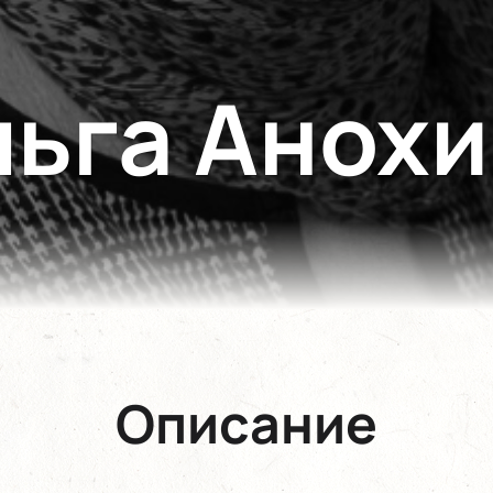
ьга Анох
Описание