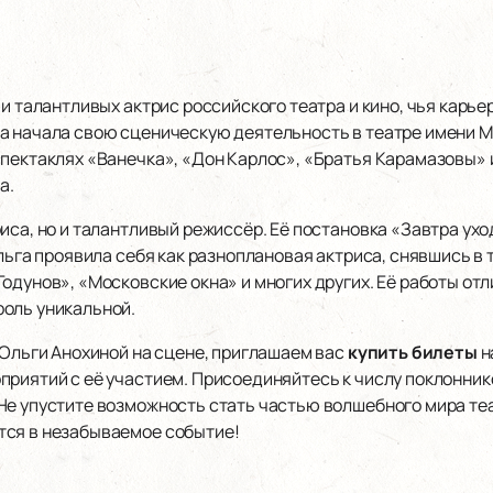
 и талантливых актрис российского театра и кино, чья карь
а начала свою сценическую деятельность в театре имени М
спектаклях «Ванечка», «Дон Карлос», «Братья Карамазовы» 
а.
иса, но и талантливый режиссёр. Её постановка «Завтра ух
Ольга проявила себя как разноплановая актриса, снявшись в 
Годунов», «Московские окна» и многих других. Её работы о
оль уникальной.
 Ольги Анохиной на сцене, приглашаем вас
купить билеты
н
приятий с её участием. Присоединяйтесь к числу поклонни
Не упустите возможность стать частью волшебного мира теа
тся в незабываемое событие!