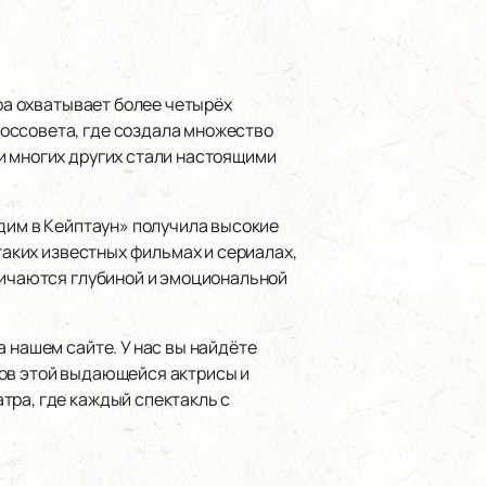
ера охватывает более четырёх
оссовета, где создала множество
и многих других стали настоящими
одим в Кейптаун» получила высокие
таких известных фильмах и сериалах,
тличаются глубиной и эмоциональной
а нашем сайте. У нас вы найдёте
ков этой выдающейся актрисы и
тра, где каждый спектакль с