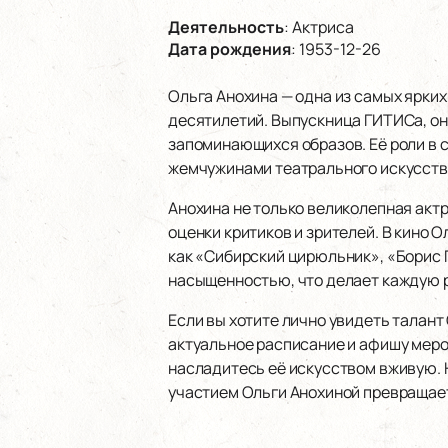
Деятельность
:
Актриса
Дата рождения
:
1953-12-26
Ольга Анохина — одна из самых ярких
десятилетий. Выпускница ГИТИСа, он
запоминающихся образов. Её роли в 
жемчужинами театрального искусств
Анохина не только великолепная актр
оценки критиков и зрителей. В кино 
как «Сибирский цирюльник», «Борис 
насыщенностью, что делает каждую р
Если вы хотите лично увидеть талант
актуальное расписание и афишу меро
насладитесь её искусством вживую. 
участием Ольги Анохиной превращае