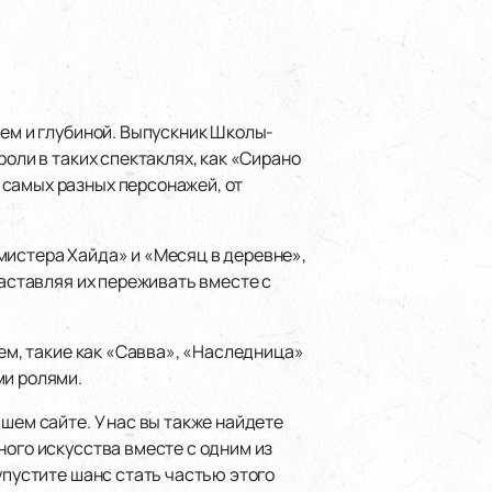
ием и глубиной. Выпускник Школы-
оли в таких спектаклях, как «Сирано
 самых разных персонажей, от
мистера Хайда» и «Месяц в деревне»,
заставляя их переживать вместе с
ием, такие как «Савва», «Наследница»
ми ролями.
ашем сайте. У нас вы также найдете
ного искусства вместе с одним из
упустите шанс стать частью этого