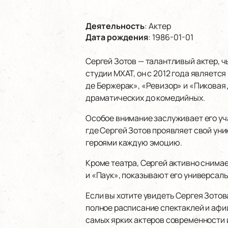
Деятельность
:
Актер
Дата рождения
:
1986-01-01
Сергей Зотов — талантливый актер, ч
студии МХАТ, он с 2012 года являетс
де Бержерак», «Ревизор» и «Пиковая
драматических до комедийных.
Особое внимание заслуживает его уч
где Сергей Зотов проявляет свой уни
героями каждую эмоцию.
Кроме театра, Сергей активно снимае
и «Паук», показывают его универсал
Если вы хотите увидеть Сергея Зотов
полное расписание спектаклей и афиш
самых ярких актеров современности и