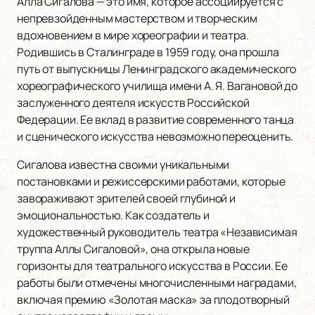
Алла Сигалова — это имя, которое ассоциируется с
непревзойденным мастерством и творческим
вдохновением в мире хореографии и театра.
Родившись в Сталинграде в 1959 году, она прошла
путь от выпускницы Ленинградского академического
хореографического училища имени А. Я. Вагановой до
заслуженного деятеля искусств Российской
Федерации. Ее вклад в развитие современного танца
и сценического искусства невозможно переоценить.
Сигалова известна своими уникальными
постановками и режиссерскими работами, которые
завораживают зрителей своей глубиной и
эмоциональностью. Как создатель и
художественный руководитель театра «Независимая
труппа Аллы Сигаловой», она открыла новые
горизонты для театрального искусства в России. Ее
работы были отмечены многочисленными наградами,
включая премию «Золотая маска» за плодотворный