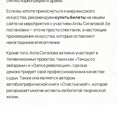
синтез хореографии и драмы.
Если вы хотите прикоснуться к миру высокого
искусства, рекомендуем
купить билеты
на нашем
сайте на мероприятия с участием Аллы Сигаловой. Ее
постановки — это не просто спектакли, а настоящие
произведения искусства, которые оставляют
неизгладимое впечатление.
Кроме того, Алла Сигалова активно участвует в
телевизионных проектах, таких как «Танцы со
звёздами» и «Dance революция», где она
демонстрирует свой профессионализм в качестве
судьи. Также она является автором
автобиографической книги «Счастье моё!», которая
раскрывает многие аспекты ее богатой творческой
жизни.
Не упустите возможность стать частью этого
захватывающего мира! Расписание и афишу