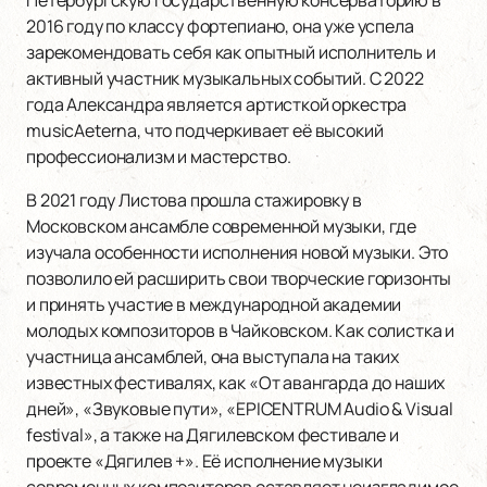
Петербургскую государственную консерваторию в
2016 году по классу фортепиано, она уже успела
зарекомендовать себя как опытный исполнитель и
активный участник музыкальных событий. С 2022
года Александра является артисткой оркестра
musicAeterna, что подчеркивает её высокий
профессионализм и мастерство.
В 2021 году Листова прошла стажировку в
Московском ансамбле современной музыки, где
изучала особенности исполнения новой музыки. Это
позволило ей расширить свои творческие горизонты
и принять участие в международной академии
молодых композиторов в Чайковском. Как солистка и
участница ансамблей, она выступала на таких
известных фестивалях, как «От авангарда до наших
дней», «Звуковые пути», «EPICENTRUM Audio & Visual
festival», а также на Дягилевском фестивале и
проекте «Дягилев +». Её исполнение музыки