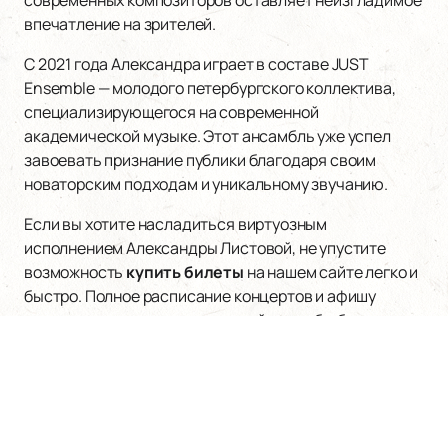
современных композиторов оставляет неизгладимое
впечатление на зрителей.
С 2021 года Александра играет в составе JUST
Ensemble — молодого петербургского коллектива,
специализирующегося на современной
академической музыке. Этот ансамбль уже успел
завоевать признание публики благодаря своим
новаторским подходам и уникальному звучанию.
Если вы хотите насладиться виртуозным
исполнением Александры Листовой, не упустите
возможность
купить билеты
на нашем сайте легко и
быстро. Полное расписание концертов и афишу
можно посмотреть на нашем сайте, чтобы быть в
курсе всех предстоящих событий. Позвольте себе
погрузиться в мир современной музыки вместе с
выдающейся пианисткой Александрой Листовой!