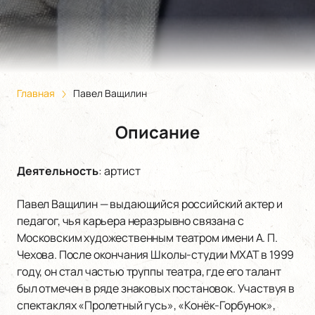
Главная
Павел Ващилин
Описание
Деятельность
:
артист
Павел Ващилин — выдающийся российский актер и
педагог, чья карьера неразрывно связана с
Московским художественным театром имени А. П.
Чехова. После окончания Школы-студии МХАТ в 1999
году, он стал частью труппы театра, где его талант
был отмечен в ряде знаковых постановок. Участвуя в
спектаклях «Пролетный гусь», «Конёк-Горбунок»,