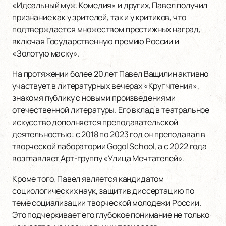
«Идеальный муж. Комедия» и других, Павел получил
признание как у зрителей, так и у критиков, что
подтверждается множеством престижных наград,
включая Государственную премию России и
«Золотую маску».
На протяжении более 20 лет Павел Ващилин активно
участвует в литературных вечерах «Круг чтения»,
знакомя публику с новыми произведениями
отечественной литературы. Его вклад в театральное
искусство дополняется преподавательской
деятельностью: с 2018 по 2023 год он преподавал в
творческой лаборатории Gogol School, а с 2022 года
возглавляет Арт-группу «Улица Мечтателей».
Кроме того, Павел является кандидатом
социологических наук, защитив диссертацию по
теме социализации творческой молодежи России.
Это подчеркивает его глубокое понимание не только