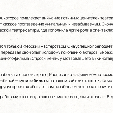
, которое привлекает внимание истинных ценителей театра 
т каждое произведение уникальным и незабываемым. Окончив
ском театре сатиры, где исполнила яркие роли в спектаклях
тся только актерским мастерством. Она успешно преподает
, передавая свой опыт молодому поколению актеров. Ее реж
енного фильма «Спроси меня», участвовавшего в «Кинотавр
работы на сцене и экране! Расписание и афишу можно посмо
рыбиной —
купите билеты
на нашем сайте и станьте частью 
 других проектах обещает вам незабываемые впечатления и 
 работами этого выдающегося мастера сцены и экрана — Ве