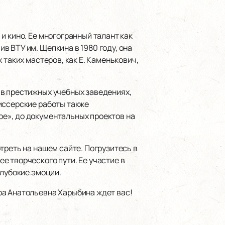
и кино. Ее многогранный талант как
 ВТУ им. Щепкина в 1980 году, она
 таких мастеров, как Е. Каменькович,
 в престижных учебных заведениях,
иссерские работы также
е», до документальных проектов на
треть на нашем сайте. Погрузитесь в
ее творческого пути. Ее участие в
глубокие эмоции.
ра Анатольевна Харыбина ждет вас!