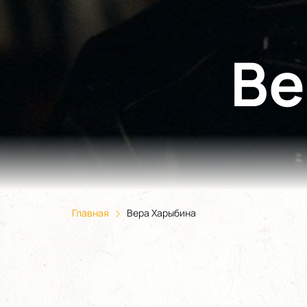
Ве
Главная
Вера Харыбина