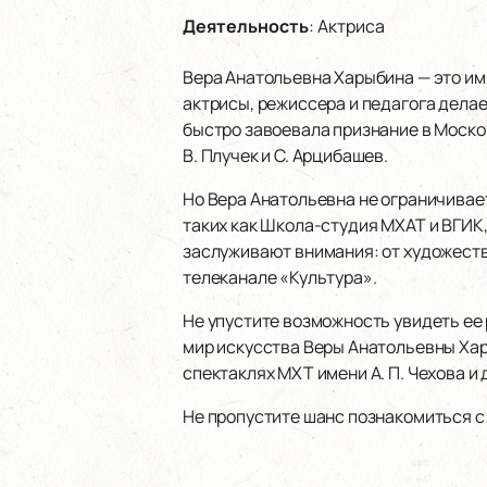
Деятельность
:
Актриса
Вера Анатольевна Харыбина — это имя
актрисы, режиссера и педагога делае
быстро завоевала признание в Москов
В. Плучек и С. Арцибашев.
Но Вера Анатольевна не ограничивае
таких как Школа-студия МХАТ и ВГИК
заслуживают внимания: от художеств
телеканале «Культура».
Не упустите возможность увидеть ее 
мир искусства Веры Анатольевны Ха
спектаклях МХТ имени А. П. Чехова и
Не пропустите шанс познакомиться с