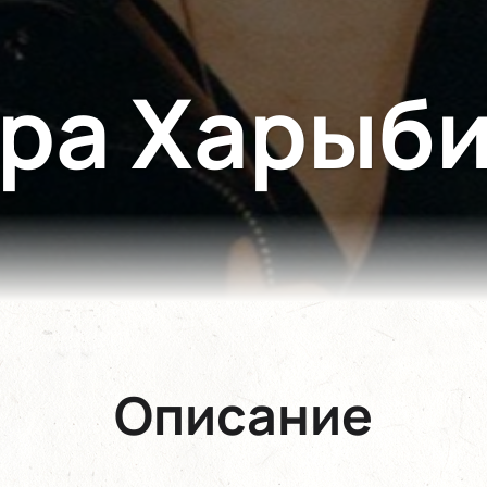
ра Харыб
Описание