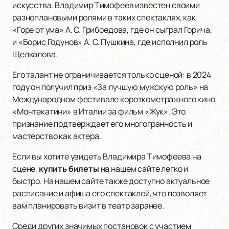
искусства. Владимир Тимофеев известен своими
разноплановыми ролями в таких спектаклях, как
«Горе от ума» А. С. Грибоедова, где он сыграл Горича,
и «Борис Годунов» А. С. Пушкина, где исполнил роль
Щелкалова.
Его талант не ограничивается только сценой: в 2024
году он получил приз «За лучшую мужскую роль» на
Международном фестивале короткометражного кино
«Монтекатини» в Италии за фильм «Жук». Это
признание подтверждает его многогранность и
мастерство как актера.
Если вы хотите увидеть Владимира Тимофеева на
сцене,
купить билеты
на нашем сайте легко и
быстро. На нашем сайте также доступно актуальное
расписание и афиша его спектаклей, что позволяет
вам планировать визит в театр заранее.
Среди других значимых постановок с участием