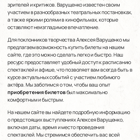
зрителей и критиков. Варущенко известен своим
участием в разнообразных театральных постановках,
а также яркими ролями в кинофильмах, которые
оставляют неизгладимое впечатление.
Для поклонников творчества Алексея Варущенко мы
предлагаем возможность купить билеты на нашем
сайте, где это можно сделать легко и быстро. Наш
ресурс предоставляет удобный доступ к расписанию
спектаклей и афише, что позволяет вам всегда быть в
курсе актуальных событий с участием любимого
актёра. Мы заботимся о том, чтобы ваш опыт
приобретения билетов
был максимально
комфортным и быстрым.
На нашем сайте вы найдете подробную информацию
о предстоящих выступлениях Алексея Варущенко,
включая даты, время и место проведения
спектаклей. Мы стремимся обеспечить вас всей