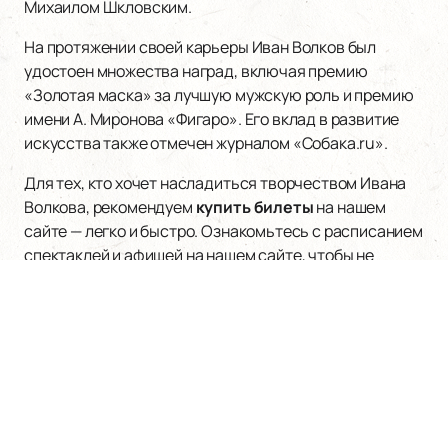
Михаилом Шкловским.
На протяжении своей карьеры Иван Волков был
удостоен множества наград, включая премию
«Золотая маска» за лучшую мужскую роль и премию
имени А. Миронова «Фигаро». Его вклад в развитие
искусства также отмечен журналом «Собака.ru».
Для тех, кто хочет насладиться творчеством Ивана
Волкова, рекомендуем
купить билеты
на нашем
сайте — легко и быстро. Ознакомьтесь с расписанием
спектаклей и афишей на нашем сайте, чтобы не
пропустить ни одного выступления этого
талантливого артиста.