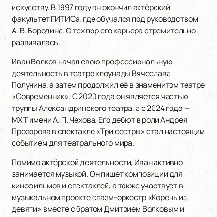
искусству. В 1997 году он окончил актёрский
факультет ГИТИСа, где обучался под руководством
А. В. Бородина. С тех пор его карьера стремительно
развивалась.
Иван Волков начал свою профессиональную
деятельность в театре клоунады Вячеслава
Полунина, а затем продолжил её в знаменитом театре
«Современник». С 2020 года он является частью
труппы Александринского театра, а с 2024 года —
МХТ имени А. П. Чехова. Его дебют в роли Андрея
Прозорова в спектакле «Три сестры» стал настоящим
событием для театрального мира.
Помимо актёрской деятельности, Иван активно
занимается музыкой. Он пишет композиции для
кинофильмов и спектаклей, а также участвует в
музыкальном проекте спазм-оркестр «Корень из
девяти» вместе с братом Дмитрием Волковым и