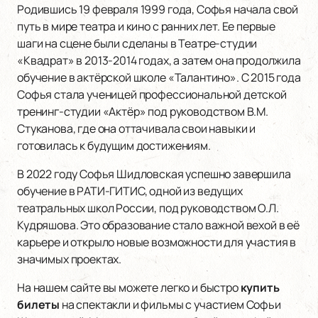
Родившись 19 февраля 1999 года, Софья начала свой
путь в мире театра и кино с ранних лет. Ее первые
шаги на сцене были сделаны в Театре-студии
«Квадрат» в 2013-2014 годах, а затем она продолжила
обучение в актёрской школе «Талантино». С 2015 года
Софья стала ученицей профессиональной детской
тренинг-студии «Актёр» под руководством В.М.
Стуканова, где она оттачивала свои навыки и
готовилась к будущим достижениям.
В 2022 году Софья Шидловская успешно завершила
обучение в РАТИ-ГИТИС, одной из ведущих
театральных школ России, под руководством О.Л.
Кудряшова. Это образование стало важной вехой в её
карьере и открыло новые возможности для участия в
значимых проектах.
На нашем сайте вы можете легко и быстро
купить
билеты
на спектакли и фильмы с участием Софьи