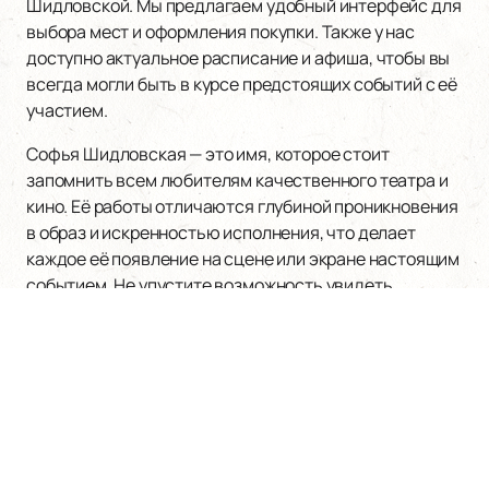
Шидловской. Мы предлагаем удобный интерфейс для
выбора мест и оформления покупки. Также у нас
доступно актуальное расписание и афиша, чтобы вы
всегда могли быть в курсе предстоящих событий с её
участием.
Софья Шидловская — это имя, которое стоит
запомнить всем любителям качественного театра и
кино. Её работы отличаются глубиной проникновения
в образ и искренностью исполнения, что делает
каждое её появление на сцене или экране настоящим
событием. Не упустите возможность увидеть
талантливую актрису в действии — следите за
обновлениями на нашем сайте!