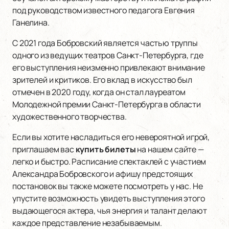
под руководством известного педагога Евгения
Ганелина.
С 2021 года Бобровский является частью труппы
одного из ведущих театров Санкт-Петербурга, где
его выступления неизменно привлекают внимание
зрителей и критиков. Его вклад в искусство был
отмечен в 2020 году, когда он стал лауреатом
Молодежной премии Санкт-Петербурга в области
художественного творчества.
Если вы хотите насладиться его невероятной игрой,
приглашаем вас
купить билеты
на нашем сайте —
легко и быстро. Расписание спектаклей с участием
Александра Бобровского и афишу предстоящих
постановок вы также можете посмотреть у нас. Не
упустите возможность увидеть выступления этого
выдающегося актера, чья энергия и талант делают
каждое представление незабываемым.