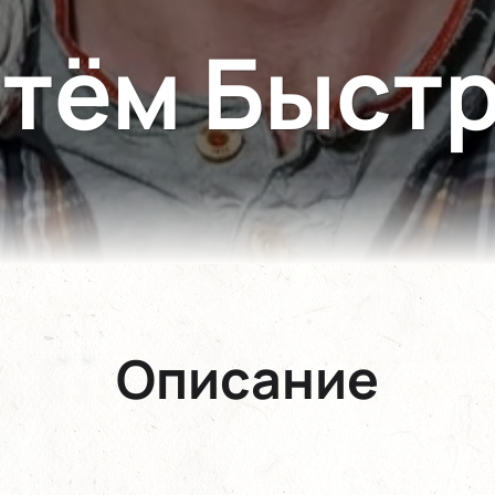
тём Быст
Описание