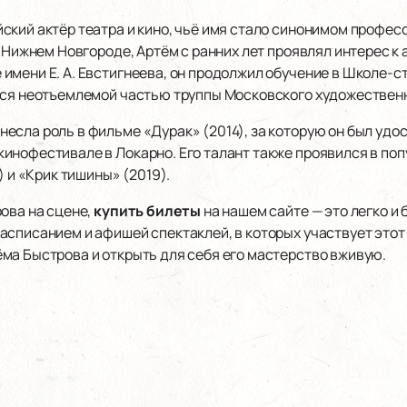
ский актёр театра и кино, чьё имя стало синонимом профес
в Нижнем Новгороде, Артём с ранних лет проявлял интерес к
мени Е. А. Евстигнеева, он продолжил обучение в Школе-ст
тся неотъемлемой частью труппы Московского художественно
есла роль в фильме «Дурак» (2014), за которую он был удо
инофестивале в Локарно. Его талант также проявился в поп
) и «Крик тишины» (2019).
ова на сцене,
купить билеты
на нашем сайте — это легко и 
асписанием и афишей спектаклей, в которых участвует этот
ма Быстрова и открыть для себя его мастерство вживую.