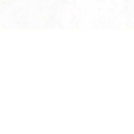
АЛЕКСАНДРИНСКИЙ ТЕАТР
Билеты на мероприятия
Афиша и билеты
Новости
О театре
авила оказания услуг
Политика конфиденциальности
+7 (812) 509-65-10
вис. Оказание услуг по подбору, бронированию и доставке 