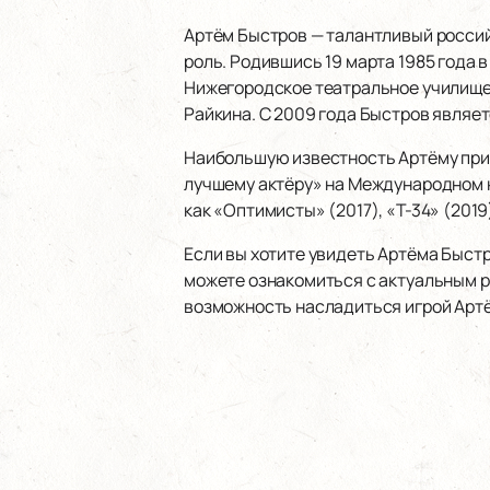
Артём Быстров — талантливый россий
роль. Родившись 19 марта 1985 года 
Нижегородское театральное училище и
Райкина. С 2009 года Быстров являе
Наибольшую известность Артёму прин
лучшему актёру» на Международном к
как «Оптимисты» (2017), «Т-34» (2019
Если вы хотите увидеть Артёма Быстр
можете ознакомиться с актуальным р
возможность насладиться игрой Артё