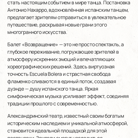
стать настоящим событием в мире танца. Постановка
Антонио Нахарро, вдохновлённая испанским танцем,
предлагает зрителям отправиться в увлекательное
путешествие, раскрывая новые грани этого
многогранного искусства.
Балет «Возвращение» — это не просто спектакль, а
глубокое переживание, погружающее зрителей в
атмосферу искренних эмоций и впечатляющих
хореографических решений. Здесь виртуозная
точность Escuela Bolera и страстная свобода
фламенко сливаются в единый поток, создавая
дуэнде — душу испанского танца. Яркая
симфоническая музыка усиливает эффект, соединяя
традиции прошлого с современностью.
Александринский театр, известный своим богатым
историческим наследием и уникальной атмосферой,
становится идеальной площадкой для этой