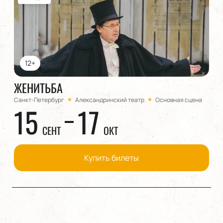
12+
ЖЕНИТЬБА
Санкт-Петербург
Александринский театр
Основная сцена
15
17
СЕНТ
ОКТ
Купить билеты