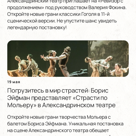
Александринский театр приглашает на «Ревизор с
продолжением» под руководством Валерия Фокина.
Откройте новые грани классики Гоголя в 11-й
сценической версии. Не упустите шанс увидеть
легендарную постановку!
19 мая
Погрузитесь в мир страстей: Борис
Эйфман представляет «Страсти по
Мольеру» в Александринском театре
Откройте новые грани творчества Мольера с
балетом Бориса Эйфмана. Уникальная постановка
на сцене Александринского театра обещает