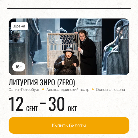
Драма
16+
ЛИТУРГИЯ ЗИРО (ZERO)
Санкт-Петербург
Александринский театр
Основная сцена
12
30
СЕНТ
ОКТ
Купить билеты