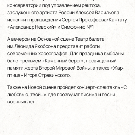
консерватории под управлением ректора,
заслуженного артиста России Алексея Васильева
исполнит произведения Сергея Прокофьева: Кантату
«Александр Невский» и Симфонию №1.
А вечером на Основной сцене Театр балета
им.Леонида Якобсона представит работы
современных хореографов. Для праздника выбраны
балет-реквием «Каменный берег», посвященный
памяти жертв Второй Мировой Войны, а также «Жар-
птица» Игоря Стравинского.
Также на Новой сцене пройдет концерт-спектакль «С
любовью, твой…», где прозвучат письма и песни
военных лет.