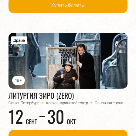
Купить билеты
Драма
16+
ЛИТУРГИЯ ЗИРО (ZERO)
Санкт-Петербург
Александринский театр
Основная сцена
12
30
СЕНТ
ОКТ