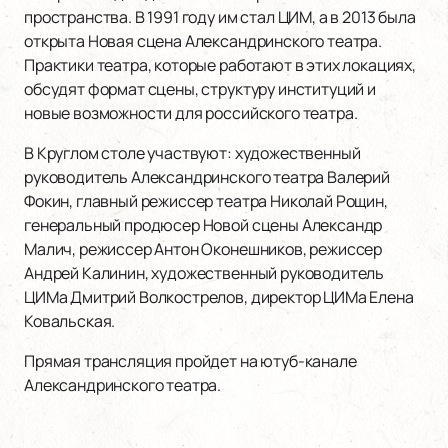
пространства. В 1991 году им стал ЦИМ, а в 2013 была
открыта Новая сцена Александринского театра.
Практики театра, которые работают в этих локациях,
обсудят формат сцены, структуру институций и
новые возможности для российского театра.
В Круглом столе участвуют: художественный
руководитель Александринского театра Валерий
Фокин, главный режиссер театра Николай Рощин,
генеральный продюсер Новой сцены Александр
Малич, режиссер Антон Оконешников, режиссер
Андрей Калинин, художественный руководитель
ЦИМа Дмитрий Волкострелов, директор ЦИМа Елена
Ковальская.
Прямая трансляция пройдет на ютуб-канале
Александринского театра.