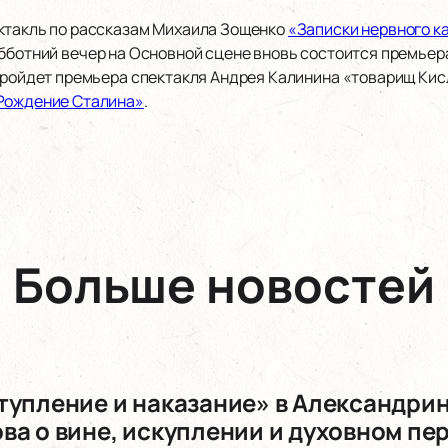
ктакль по рассказам Михаила Зощенко
«Записки нервного к
субботний вечер на Основной сцене вновь состоится премье
 пройдет премьера спектакля Андрея Калинина «товарищ Кис
Рождение Сталина»
.
Больше новостей
тупление и наказание» в Александри
ва о вине, искуплении и духовном п