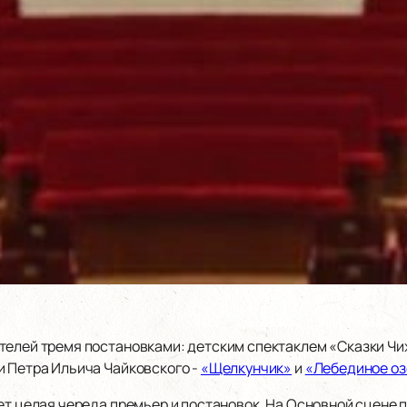
телей тремя постановками: детским спектаклем «Сказки Чи
и Петра Ильича Чайковского -
«Щелкунчик»
и
«Лебединое оз
ет целая череда премьер и постановок. На Основной сцене п