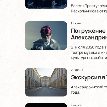
Балет «Преступлени
Раскольникова от п
1 июля
Погружение в
Александрин
21 июля 2026 года 
театре музыка и жи
культурного событи
29 июня
Экскурсия в
Александринский те
года.
4 июня