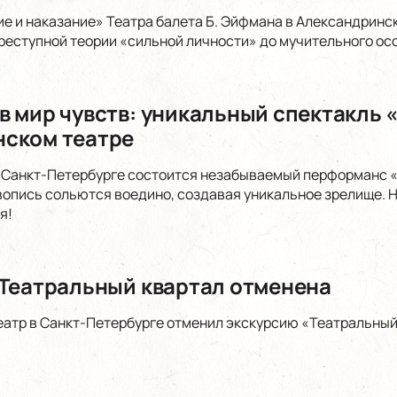
е и наказание» Театра балета Б. Эйфмана в Александринс
реступной теории «сильной личности» до мучительного ос
 мир чувств: уникальный спектакль «
ском театре
в Санкт-Петербурге состоится незабываемый перформанс «
вопись сольются воедино, создавая уникальное зрелище. Н
я!
 Театральный квартал отменена
атр в Санкт-Петербурге отменил экскурсию «Театральный