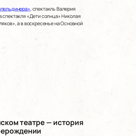
апельдинера»
, спектакль Валерия
ра спектакля «Дети солнца» Николая
ляков», а в воскресенье на Основной
нском театре — история
ерерождении