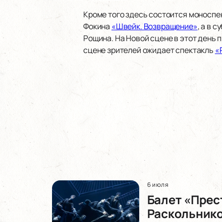
Кроме того здесь состоится моноспе
Фокина
«Швейк. Возвращение»
, а в 
Рощина. На Новой сцене в этот день
сцене зрителей ожидает спектакль
«
6 июля
Балет «Прес
Раскольнико