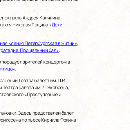
 спектакль Андрея Калинина
ктакля Николая Рощина
«Дети
ная Ксения Петербургская в житии»
,
рагедия. Прощальный бал»
.
тр порадует зрителей концертом в
 птица»
.
лнении Театра балета им. П.И.
 Театра балета им. Л. Якобсона,
остоевского «Преступление и
тановки. Здесь представлен балет
 Эрикссена по пьесе Кирилла Фокина