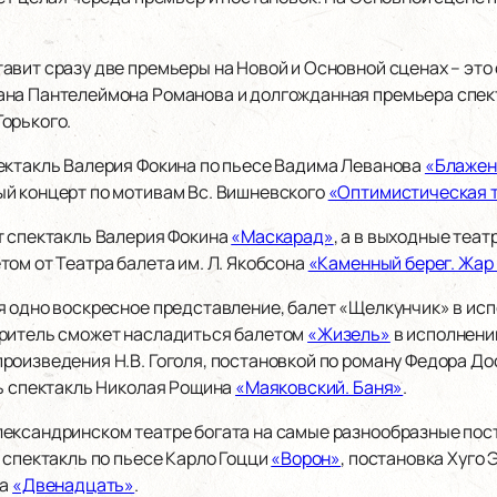
авит сразу две премьеры на Новой и Основной сценах – это
ана Пантелеймона Романова и долгожданная премьера спе
орького.
ектакль Валерия Фокина по пьесе Вадима Леванова
«Блажен
й концерт по мотивам Вс. Вишневского
«Оптимистическая т
т спектакль Валерия Фокина
«Маскарад»
, а в выходные теа
ом от Театра балета им. Л. Якобсона
«Каменный берег. Жар
 одно воскресное представление, балет «Щелкунчик» в испо
зритель сможет насладиться балетом
«Жизель»
в исполнении
роизведения Н.В. Гоголя, постановкой по роману Федора Д
ть спектакль Николая Рощина
«Маяковский. Баня»
.
ександринском театре богата на самые разнообразные пос
 спектакль по пьесе Карло Гоцци
«Ворон»
, постановка Хуго
ка
«Двенадцать»
.