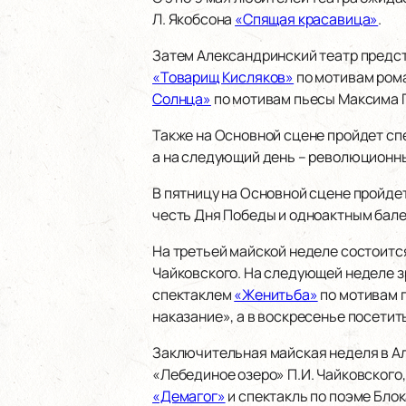
Л. Якобсона
«Спящая красавица»
.
Затем Александринский театр предст
«Товарищ Кисляков»
по мотивам ром
Солнца»
по мотивам пьесы Максима Г
Также на Основной сцене пройдет сп
а на следующий день – революционны
В пятницу на Основной сцене пройде
честь Дня Победы и одноактным балет
На третьей майской неделе состоится
Чайковского. На следующей неделе 
спектаклем
«Женитьба»
по мотивам п
наказание», а в воскресенье посети
Заключительная майская неделя в Ал
«Лебединое озеро» П.И. Чайковского,
«Демагог»
и спектакль по поэме Бло