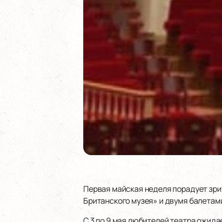
Первая майская неделя порадует зри
Британского музея» и двумя балетам
С 3 по 9 мая любителей театра ожида