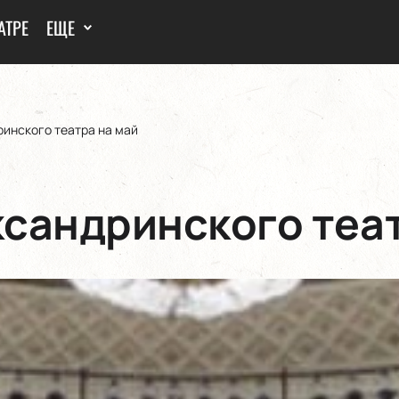
АТРЕ
ЕЩЕ
инского театра на май
сандринского теат