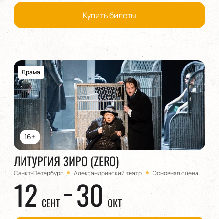
Купить билеты
Драма
16+
ЛИТУРГИЯ ЗИРО (ZERO)
Санкт-Петербург
Александринский театр
Основная сцена
12
30
СЕНТ
ОКТ