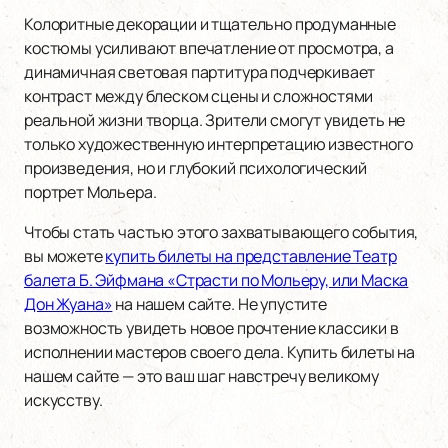
Колоритные декорации и тщательно продуманные
костюмы усиливают впечатление от просмотра, а
динамичная световая партитура подчеркивает
контраст между блеском сцены и сложностями
реальной жизни творца. Зрители смогут увидеть не
только художественную интерпретацию известного
произведения, но и глубокий психологический
портрет Мольера.
Чтобы стать частью этого захватывающего события,
вы можете
купить билеты на представление Театр
балета Б. Эйфмана «Страсти по Мольеру, или Маска
Дон Жуана»
на нашем сайте. Не упустите
возможность увидеть новое прочтение классики в
исполнении мастеров своего дела. Купить билеты на
нашем сайте — это ваш шаг навстречу великому
искусству.