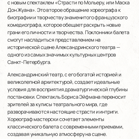
с новым спектаклем «Страсти по Мольеру, или Маска
Дон Жуана». Это второе обращение хореографа к
биографии и творчеству знаменитого французского
комедиографа, которое обещает раскрыть новые
грани его личности и творчества. Поклонники балета
смогут насладиться представлением на
исторической сцене Александринского театра —
одного из самых значимых культурных центров
Санкт-Петербурга.
Александринский театр, с его богатой историей и
великолепной архитектурой, создает идеальные
условия для восприятия драматургической глубины
постановки. Спектакль Бориса Эйфмана переносит
зрителей за кулисы театрального мира, где
разворачиваются настоящие страсти и интриги.
Хореограф мастерски сочетает элементы
классического балета с современными приемами,
создавая уникальную атмосферу на сцене.