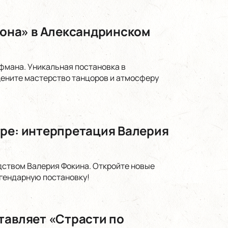
она» в Александринском
фмана. Уникальная постановка в
цените мастерство танцоров и атмосферу
тре: интерпретация Валерия
дством Валерия Фокина. Откройте новые
егендарную постановку!
тавляет «Страсти по