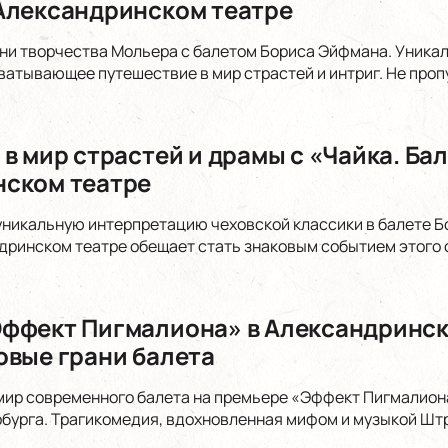
Александринском театре
ни творчества Мольера с балетом Бориса Эйфмана. Уника
ватывающее путешествие в мир страстей и интриг. Не проп
в мир страстей и драмы с «Чайка. Ба
ском театре
уникальную интерпретацию чеховской классики в балете Б
дринском театре обещает стать знаковым событием этого с
ффект Пигмалиона» в Александринск
овые грани балета
 мир современного балета на премьере «Эффект Пигмалион
бурга. Трагикомедия, вдохновленная мифом и музыкой Шт