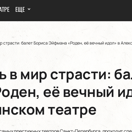
АТРЕ
ЕЩЕ
р страсти: балет Бориса Эйфмана «Роден, её вечный идол» в Але
 в мир страсти: б
оден, её вечный ид
нском театре
 самых престижных театров Санкт-Петербурга, проходит спе