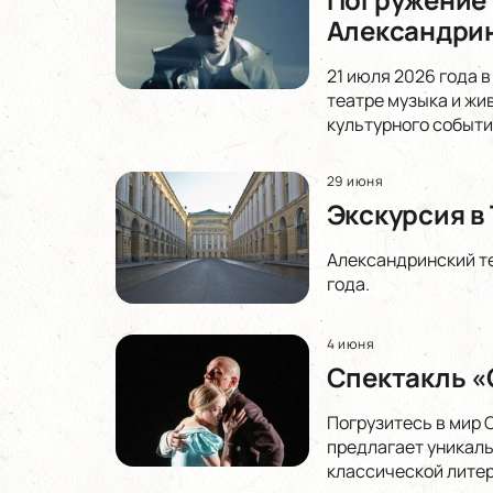
Александрин
21 июля 2026 года 
театре музыка и жи
культурного событи
29 июня
Экскурсия в
Александринский те
года.
4 июня
Спектакль «
Погрузитесь в мир 
предлагает уникаль
классической литер