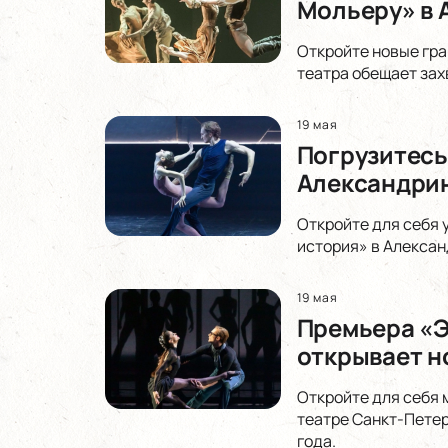
Мольеру» в 
Откройте новые гра
театра обещает зах
19 мая
Погрузитесь 
Александрин
Откройте для себя 
история» в Алексан
19 мая
Премьера «Э
открывает н
Откройте для себя
театре Санкт-Петер
года.