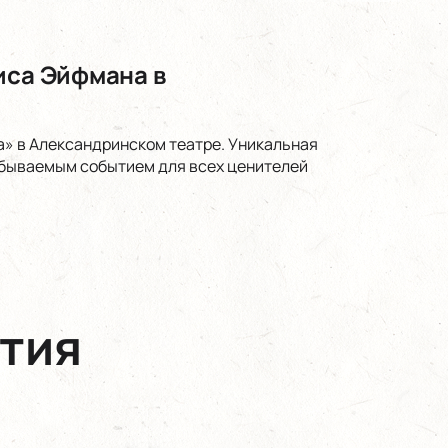
иса Эйфмана в
а» в Александринском театре. Уникальная
абываемым событием для всех ценителей
тия