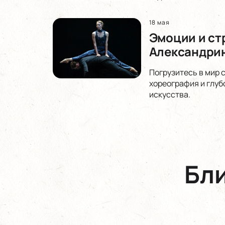
18 мая
Эмоции и ст
Александрин
Погрузитесь в мир 
хореография и глуб
искусства.
Бл