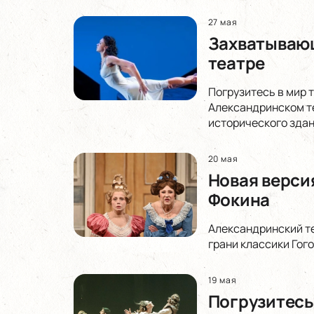
27 мая
Захватывающ
театре
Погрузитесь в мир 
Александринском те
исторического здан
20 мая
Новая верси
Фокина
Александринский те
грани классики Гог
19 мая
Погрузитесь