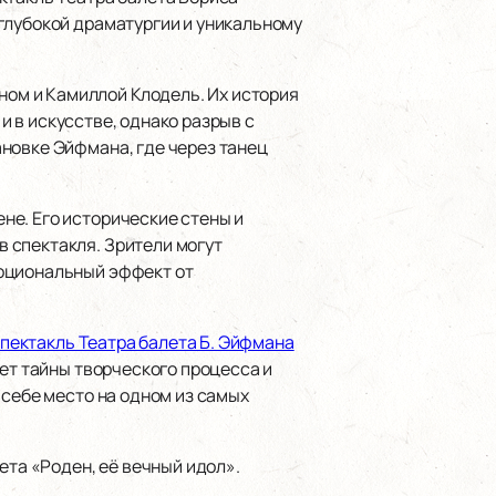
глубокой драматургии и уникальному
ом и Камиллой Клодель. Их история
 и в искусстве, однако разрыв с
новке Эйфмана, где через танец
не. Его исторические стены и
 спектакля. Зрители могут
моциональный эффект от
спектакль Театра балета Б. Эйфмана
ет тайны творческого процесса и
 себе место на одном из самых
ета «Роден, её вечный идол».