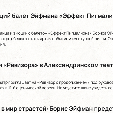
ий балет Эйфмана «Эффект Пигмали
танца и эмоций с балетом «Эффект Пигмалиона» Бориса Эй
атре обещает стать ярким событием культурной жизни. О
ия.
я «Ревизора» в Александринском теа
атр приглашает на «Ревизор с продолжением» под руково
оля в 11-й сценической версии. Не упустите шанс увидеть л
 в мир страстей: Борис Эйфман предс