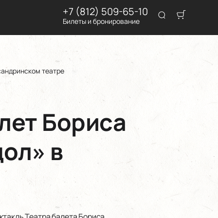
+7 (812) 509-65-10
Билеты и бронирование
ксандринском театре
алет Бориса
ол» в
ктакль Театра балета Бориса