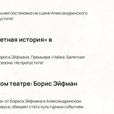
льная постановка на сцене Александринского
устите!
летная история» в
ориса Эйфмана. Премьера «Чайка. Балетная
езона. Не пропустите!
ом театре: Борис Эйфман
а» от Бориса Эйфмана в Александринском
рауса, обещает стать культурным событием