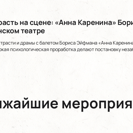
расть на сцене: «Анна Каренина» Бор
ском театре
страсти и драмы с балетом Бориса Эйфмана «Анна Каренин
окая психологическая проработка делают постановку нез
ижайшие мероприя