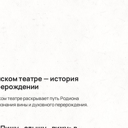
нском театре — история
ерерождении
ком театре раскрывает путь Родиона
ознания вины и духовного перерождения.
Пишу - слышу - вижу» в