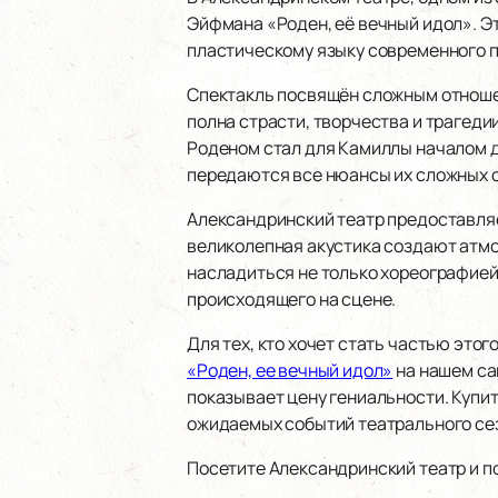
Эйфмана «Роден, её вечный идол». Э
пластическому языку современного п
Спектакль посвящён сложным отноше
полна страсти, творчества и трагедии
Роденом стал для Камиллы началом д
передаются все нюансы их сложных 
Александринский театр предоставляе
великолепная акустика создают атмо
насладиться не только хореографией
происходящего на сцене.
Для тех, кто хочет стать частью это
«Роден, ее вечный идол»
на нашем са
показывает цену гениальности. Купит
ожидаемых событий театрального се
Посетите Александринский театр и по