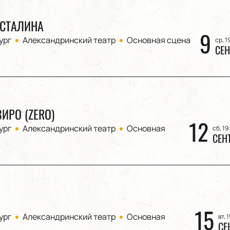
СТАЛИНА
9
ург
Александринский театр
Основная сцена
ср, 1
СЕН
ИРО (ZERO)
12
ург
Александринский театр
Основная
сб, 19
СЕН
15
ург
Александринский театр
Основная
вт, 
СЕ