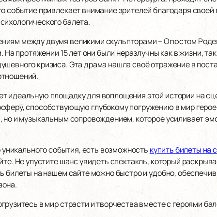
то событие привлекает внимание зрителей благодаря своей 
сихологического балета.
ниям между двумя великими скульпторами – Огюстом Роден
. На протяжении 15 лет они были неразлучны как в жизни, так
ушевного кризиса. Эта драма нашла своё отражение в поста
отношений.
т идеальную площадку для воплощения этой истории на сце
сферу, способствующую глубокому погружению в мир героев
, но и музыкальным сопровождением, которое усиливает э
го уникального события, есть возможность
купить билеты на 
йте. Не упустите шанс увидеть спектакль, который раскрыва
ь билеты на нашем сайте можно быстро и удобно, обеспечив
зона.
грузитесь в мир страсти и творчества вместе с героями бал