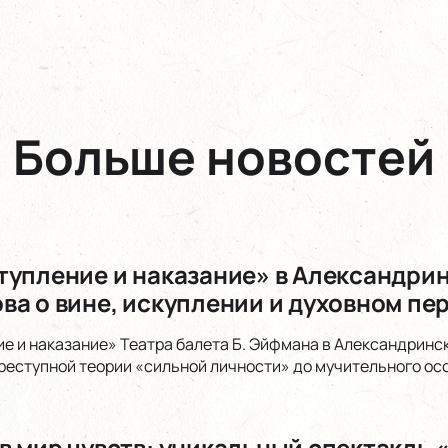
Больше новостей
тупление и наказание» в Александри
ва о вине, искуплении и духовном п
е и наказание» Театра балета Б. Эйфмана в Александринс
реступной теории «сильной личности» до мучительного ос
 мир чувств: уникальный спектакль «