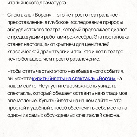
итальянского драматурга.
Спектакль «Ворон» — это не просто театральное
представление, а глубокое исследование природы
абсурдистского театра, который продолжает диалог
с предыдущими работами режиссёра. Эта постановка
станет настоящим открытием для ценителей
классической драматургии и тех, кто ищет в театре
нечто большее, чем просто развлечение.
Чтобы стать частью этого незабываемого события,
вы можете
купить билеты на спектакль «Ворон»
на
нашем сайте. Не упустите возможность увидеть
спектакль, который обещает оставить неизгладимое
впечатление. Купить билеты на нашем сайте — это
простой и удобный способ обеспечить себе место на
одном из самых обсуждаемых спектаклей сезона.