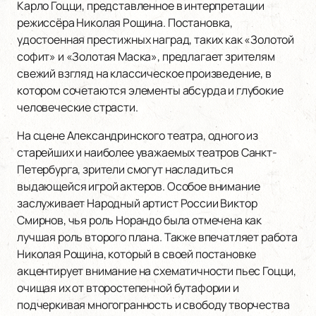
Карло Гоцци, представленное в интерпретации
режиссёра Николая Рощина. Постановка,
удостоенная престижных наград, таких как «Золотой
софит» и «Золотая Маска», предлагает зрителям
свежий взгляд на классическое произведение, в
котором сочетаются элементы абсурда и глубокие
человеческие страсти.
На сцене Александринского театра, одного из
старейших и наиболее уважаемых театров Санкт-
Петербурга, зрители смогут насладиться
выдающейся игрой актеров. Особое внимание
заслуживает Народный артист России Виктор
Смирнов, чья роль Норандо была отмечена как
лучшая роль второго плана. Также впечатляет работа
Николая Рощина, который в своей постановке
акцентирует внимание на схематичности пьес Гоцци,
очищая их от второстепенной бутафории и
подчеркивая многогранность и свободу творчества