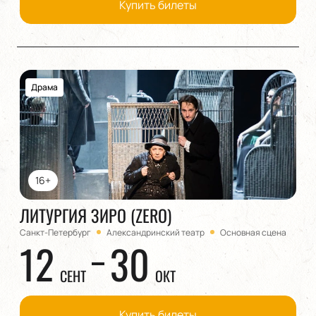
Купить билеты
Драма
16+
ЛИТУРГИЯ ЗИРО (ZERO)
Санкт-Петербург
Александринский театр
Основная сцена
12
30
СЕНТ
ОКТ
Купить билеты