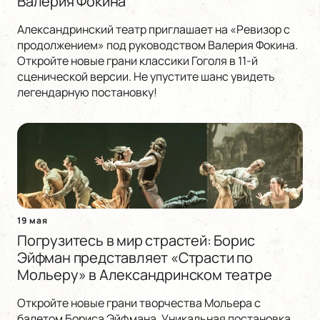
Валерия Фокина
Александринский театр приглашает на «Ревизор с
продолжением» под руководством Валерия Фокина.
Откройте новые грани классики Гоголя в 11-й
сценической версии. Не упустите шанс увидеть
легендарную постановку!
19 мая
Погрузитесь в мир страстей: Борис
Эйфман представляет «Страсти по
Мольеру» в Александринском театре
Откройте новые грани творчества Мольера с
балетом Бориса Эйфмана. Уникальная постановка