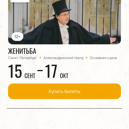
12+
ЖЕНИТЬБА
Санкт-Петербург
Александринский театр
Основная сцена
15
17
СЕНТ
ОКТ
Купить билеты