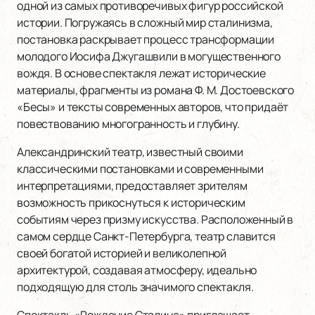
одной из самых противоречивых фигур российской
истории. Погружаясь в сложный мир сталинизма,
постановка раскрывает процесс трансформации
молодого Иосифа Джугашвили в могущественного
вождя. В основе спектакля лежат исторические
материалы, фрагменты из романа Ф. М. Достоевского
«Бесы» и тексты современных авторов, что придаёт
повествованию многогранность и глубину.
Александринский театр, известный своими
классическими постановками и современными
интерпретациями, предоставляет зрителям
возможность прикоснуться к историческим
событиям через призму искусства. Расположенный в
самом сердце Санкт-Петербурга, театр славится
своей богатой историей и великолепной
архитектурой, создавая атмосферу, идеально
подходящую для столь значимого спектакля.