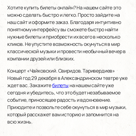
Хотите купить билеты онлайн? На нашем сайте это
можно сделать быстро и легко. Просто зайдите на
наш сайт и оформите заказ. Благодаря интуитивно
понятному интерфейсу вы сможете быстро найти
нужные билеты и приобрести их всего в несколько
кликов. Не упустите возможность окунуться в мир
классической музыки и провести необычный вечер в
компании друзей или близких.
Концерт «Чайковский. Свиридов. Таривердиев»
Новый год 29 декабря в Александринском театре уже
ждет вас. Закажите
билеты
на нашем сайте уже
сегодня и убедитесь, что это будет незабываемое
событие, приносящее радость и вдохновение.
Приходите и позвольте себе окунуться в мир музыки,
который расскажет вам историю и запомнится на
всю жизнь.