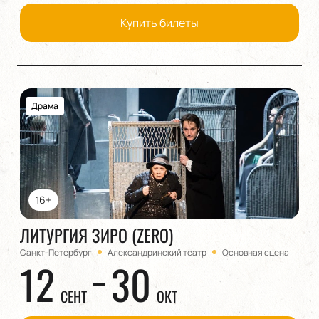
Купить билеты
Драма
16+
ЛИТУРГИЯ ЗИРО (ZERO)
Санкт-Петербург
Александринский театр
Основная сцена
12
30
СЕНТ
ОКТ