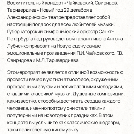
Восхитительный концерт «Чайковский. Свиридов.
Таривердиев» Новый год 29 декабря в
Александринском театре представляет собой
настоящий подарок для всех любителей музыки.
Губернаторский симфонический оркестр Санкт-
Петербурга под руководством талантливого Антона
Лубченко привозит на Новую сцену самые
эмоциональные произведения П.И. Чайковского, Г.В.
Свиридова и М.Л. Таривердиева.
Это мероприятие является отличной возможностью
провести вечер в уютной атмосфере, окруженным
прекрасными звуками и великолепными мелодиями,
ставшими классикой музыки. Душевные композиции,
как известно, способны достигать сердца каждого
человека, именно поэтому они стали такими
популярными на новогодних праздниках. В этом
концерте вы услышите как классические шедевры,
так и великолепную киномузыку.