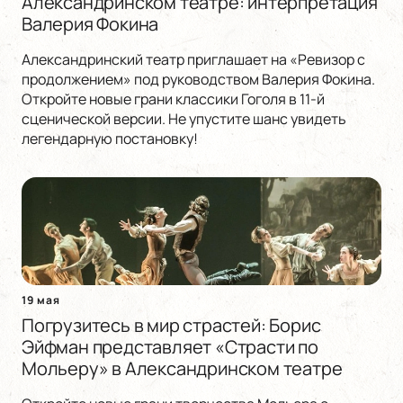
Александринском театре: интерпретация
Валерия Фокина
Александринский театр приглашает на «Ревизор с
продолжением» под руководством Валерия Фокина.
Откройте новые грани классики Гоголя в 11-й
сценической версии. Не упустите шанс увидеть
легендарную постановку!
19 мая
Погрузитесь в мир страстей: Борис
Эйфман представляет «Страсти по
Мольеру» в Александринском театре