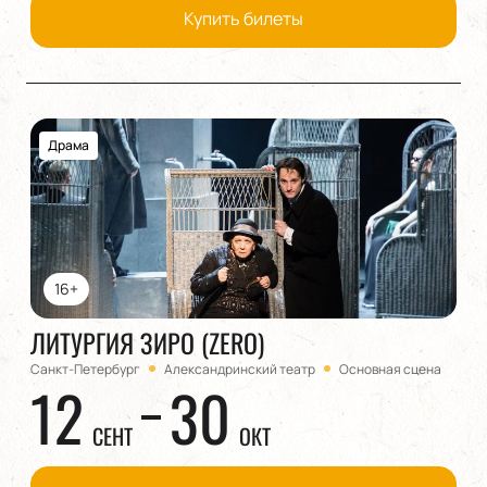
Купить билеты
Драма
16+
ЛИТУРГИЯ ЗИРО (ZERO)
Санкт-Петербург
Александринский театр
Основная сцена
12
30
СЕНТ
ОКТ