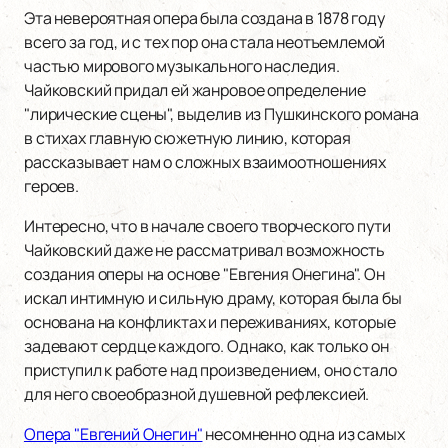
Эта невероятная опера была создана в 1878 году
всего за год, и с тех пор она стала неотъемлемой
частью мирового музыкального наследия.
Чайковский придал ей жанровое определение
"лирические сцены", выделив из Пушкинского романа
в стихах главную сюжетную линию, которая
рассказывает нам о сложных взаимоотношениях
героев.
Интересно, что в начале своего творческого пути
Чайковский даже не рассматривал возможность
создания оперы на основе "Евгения Онегина". Он
искал интимную и сильную драму, которая была бы
основана на конфликтах и переживаниях, которые
задевают сердце каждого. Однако, как только он
приступил к работе над произведением, оно стало
для него своеобразной душевной рефлексией.
Опера "Евгений Онегин"
несомненно одна из самых