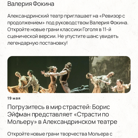
Валерия Фокина
Александринский театр приглашает на «Ревизор с
продолжением» под руководством Валерия Фокина.
Откройте новые грани классики Гоголя в 11-й
сценической версии. Не упустите шанс увидеть
легендарную постановку!
19 мая
Погрузитесь в мир страстей: Борис
Эйфман представляет «Страсти по
Мольеру» в Александринском театре
Откройте новые грани творчества Мольера с