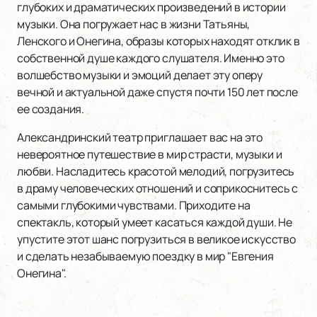
глубоких и драматических произведений в истории
музыки. Она погружает нас в жизни Татьяны,
Ленского и Онегина, образы которых находят отклик в
собственной душе каждого слушателя. Именно это
волшебство музыки и эмоций делает эту оперу
вечной и актуальной даже спустя почти 150 лет после
ее создания.
Александринский театр приглашает вас на это
невероятное путешествие в мир страсти, музыки и
любви. Насладитесь красотой мелодий, погрузитесь
в драму человеческих отношений и соприкоснитесь с
самыми глубокими чувствами. Приходите на
спектакль, который умеет касаться каждой души. Не
упустите этот шанс погрузиться в великое искусство
и сделать незабываемую поездку в мир "Евгения
Онегина".