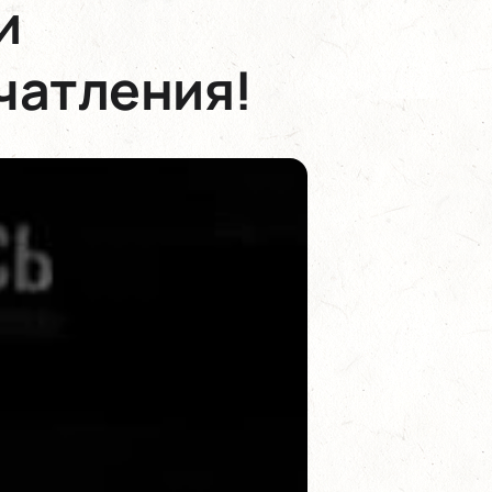
и
чатления!