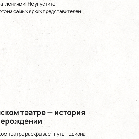
чатлениями! Не упустите
го из самых ярких представителей
нском театре — история
ерерождении
ком театре раскрывает путь Родиона