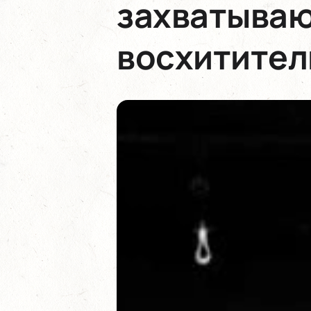
захватываю
восхитител