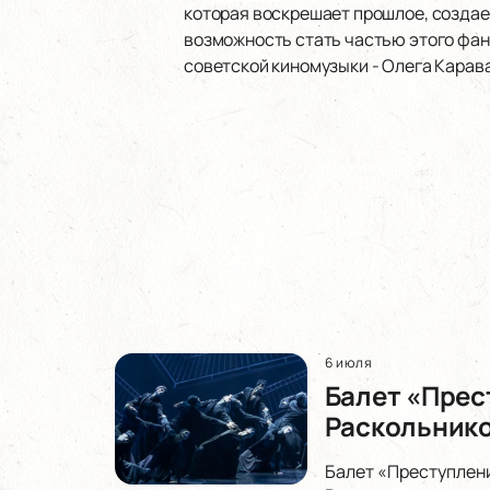
которая воскрешает прошлое, создае
возможность стать частью этого фан
советской киномузыки - Олега Карав
6 июля
Балет «Прес
Раскольнико
Балет «Преступлени