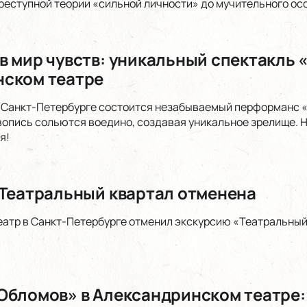
реступной теории «сильной личности» до мучительного ос
 мир чувств: уникальный спектакль «
ском театре
в Санкт-Петербурге состоится незабываемый перформанс «
вопись сольются воедино, создавая уникальное зрелище. Н
я!
 Театральный квартал отменена
атр в Санкт-Петербурге отменил экскурсию «Театральный
Обломов» в Александринском театре: