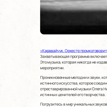
«Каравайчук. Оркестр громкоговори
Захватывающая программа включает у
Это музыка, которая никогда не изд
мероприятии.
Проникновенные мелодии и звуки, к
истинного искусства, которое соеди
отреставрированной музыки Олега Ник
истинных ценителей его творчества.
Погрузитесь в мир уникальных звуков