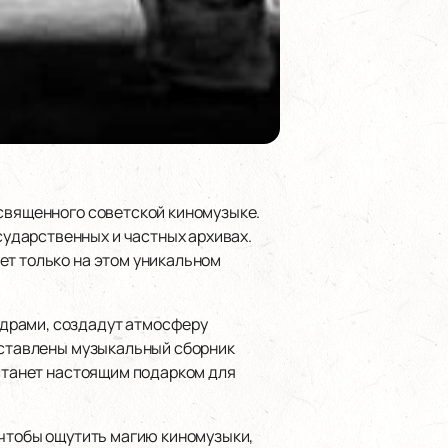
освященного советской киномузыке.
ударственных и частных архивах.
ет только на этом уникальном
адрами, создадут атмосферу
едставлены музыкальный сборник
 станет настоящим подарком для
 чтобы ощутить магию киномузыки,