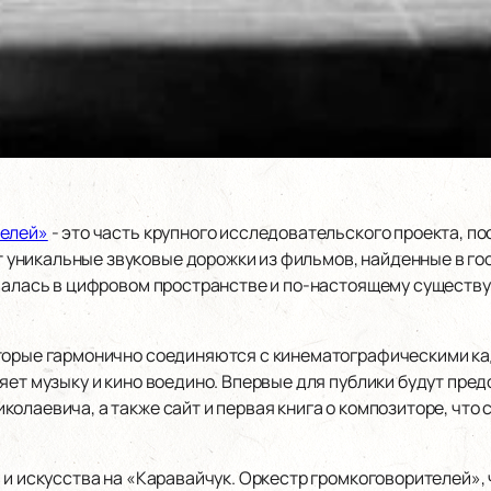
телей»
- это часть крупного исследовательского проекта, п
никальные звуковые дорожки из фильмов, найденные в гос
авалась в цифровом пространстве и по-настоящему существу
оторые гармонично соединяются с кинематографическими к
няет музыку и кино воедино. Впервые для публики будут пр
олаевича, а также сайт и первая книга о композиторе, что
 и искусства на «Каравайчук. Оркестр громкоговорителей»,