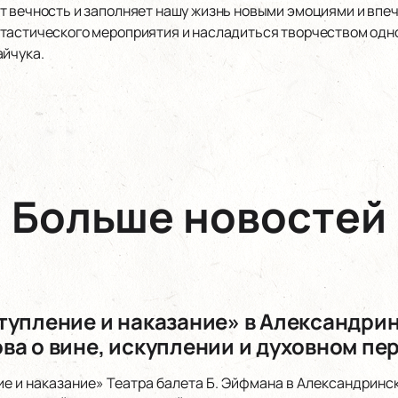
т вечность и заполняет нашу жизнь новыми эмоциями и впе
тастического мероприятия и насладиться творчеством одно
айчука.
Больше новостей
тупление и наказание» в Александри
ва о вине, искуплении и духовном п
е и наказание» Театра балета Б. Эйфмана в Александринс