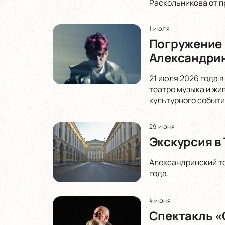
Раскольникова от п
1 июля
Погружение в
Александрин
21 июля 2026 года 
театре музыка и жи
культурного событи
29 июня
Экскурсия в
Александринский те
года.
4 июня
Спектакль «