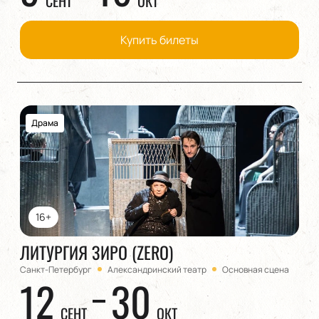
СЕНТ
ОКТ
Купить билеты
Драма
16+
ЛИТУРГИЯ ЗИРО (ZERO)
Санкт-Петербург
Александринский театр
Основная сцена
12
30
СЕНТ
ОКТ