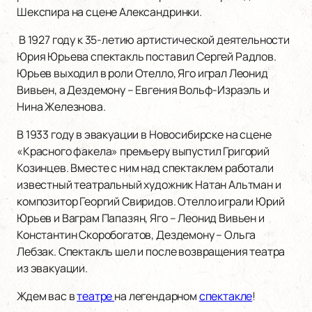
Шекспира на сцене Александринки.
В 1927 году к 35-летию артистической деятельности
Юрия Юрьева спектакль поставил Сергей Радлов.
Юрьев выходил в роли Отелло, Яго играл Леонид
Вивьен, а Дездемону – Евгения Вольф-Израэль и
Нина Железнова.
В 1933 году в эвакуации в Новосибирске на сцене
«Красного факела» премьеру выпустил Григорий
Козинцев. Вместе с ним над спектаклем работали
известный театральный художник Натан Альтман и
композитор Георгий Свиридов. Отелло играли Юрий
Юрьев и Ваграм Папазян, Яго – Леонид Вивьен и
Константин Скоробогатов, Дездемону – Ольга
Лебзак. Спектакль шел и после возвращения театра
из эвакуации.
Ждем вас в
театре
на легендарном
спектакле
!