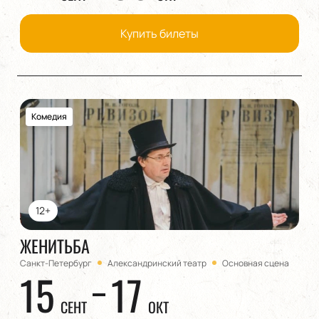
Купить билеты
Комедия
12+
ЖЕНИТЬБА
Санкт-Петербург
Александринский театр
Основная сцена
15
17
СЕНТ
ОКТ