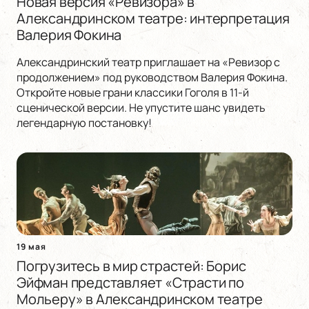
Новая версия «Ревизора» в
Александринском театре: интерпретация
Валерия Фокина
Александринский театр приглашает на «Ревизор с
продолжением» под руководством Валерия Фокина.
Откройте новые грани классики Гоголя в 11-й
сценической версии. Не упустите шанс увидеть
легендарную постановку!
19 мая
Погрузитесь в мир страстей: Борис
Эйфман представляет «Страсти по
Мольеру» в Александринском театре