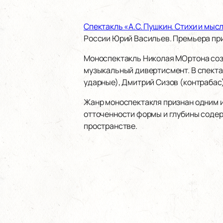
Спектакль «А.С. Пушкин. Стихи и мыс
России Юрий Васильев. Премьера при
Моноспектакль Николая МОртона созд
музыкальный дивертисмент. В спектак
ударные), Дмитрий Сизов (контрабас)
Жанр моноспектакля признан одним из
отточенности формы и глубины содер
пространстве.