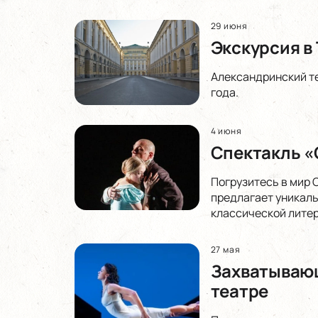
29 июня
Экскурсия в
Александринский те
года.
4 июня
Спектакль «
Погрузитесь в мир 
предлагает уникаль
классической литер
27 мая
Захватывающ
театре