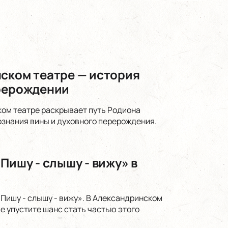
нском театре — история
ерерождении
ком театре раскрывает путь Родиона
ознания вины и духовного перерождения.
Пишу - слышу - вижу» в
Пишу - слышу - вижу». В Александринском
е упустите шанс стать частью этого