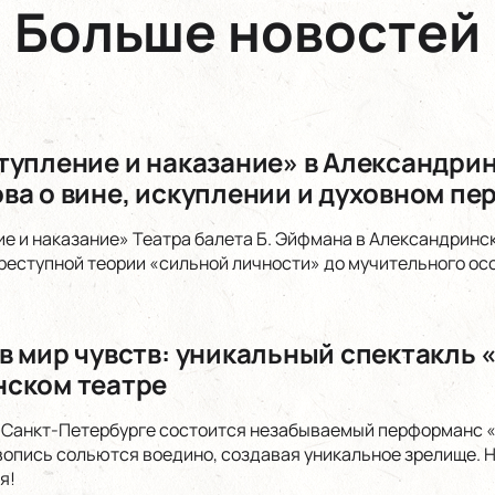
Больше новостей
тупление и наказание» в Александри
ва о вине, искуплении и духовном п
е и наказание» Театра балета Б. Эйфмана в Александринс
реступной теории «сильной личности» до мучительного ос
 мир чувств: уникальный спектакль «
ском театре
в Санкт-Петербурге состоится незабываемый перформанс «
вопись сольются воедино, создавая уникальное зрелище. Н
я!