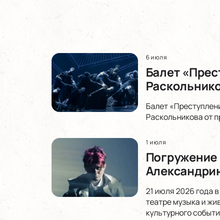
6 июля
Балет «Прес
Раскольнико
Балет «Преступлени
Раскольникова от п
1 июля
Погружение в
Александрин
21 июля 2026 года 
театре музыка и жи
культурного событи