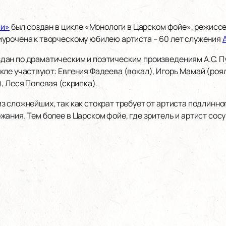
ли»
был создан в цикле «Монологи в Царском фойе», режисс
урочена к творческому юбилею артиста – 60 лет служения
ан по драматическим и поэтическим произведениям А.С. Пу
ле участвуют: Евгения Фадеева (вокал), Игорь Мамай (роял
, Леся Полевая (скрипка).
 сложнейших, так как стократ требует от артиста подлинног
жания. Тем более в Царском фойе, где зритель и артист со