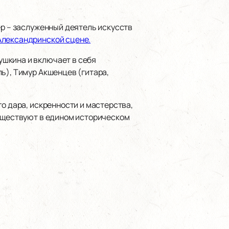
ер – заслуженный деятель искусств
Александринской сцене.
шкина и включает в себя
ь), Тимур Акшенцев (гитара,
о дара, искренности и мастерства,
существуют в едином историческом