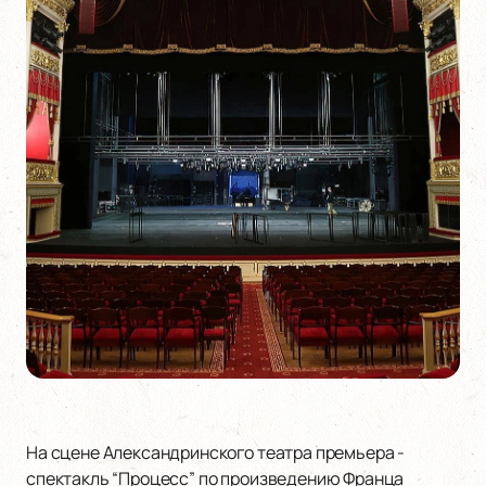
На сцене Александринского театра премьера -
спектакль “Процесс” по произведению Франца