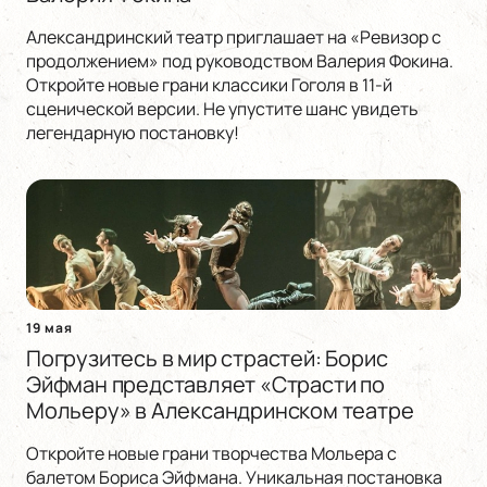
Александринский театр приглашает на «Ревизор с
продолжением» под руководством Валерия Фокина.
Откройте новые грани классики Гоголя в 11-й
сценической версии. Не упустите шанс увидеть
легендарную постановку!
19 мая
Погрузитесь в мир страстей: Борис
Эйфман представляет «Страсти по
Мольеру» в Александринском театре
Откройте новые грани творчества Мольера с
балетом Бориса Эйфмана. Уникальная постановка