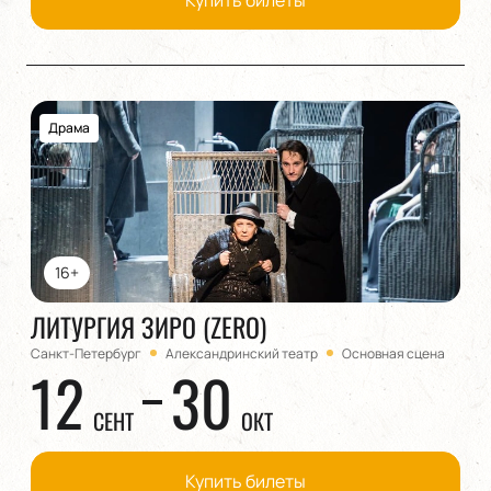
Купить билеты
Драма
16+
ЛИТУРГИЯ ЗИРО (ZERO)
Санкт-Петербург
Александринский театр
Основная сцена
12
30
СЕНТ
ОКТ
Купить билеты