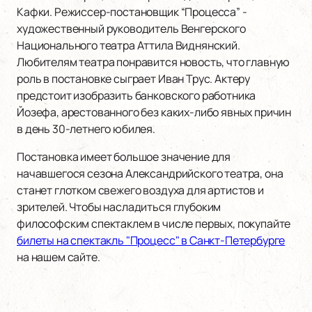
Кафки. Режиссер-постановщик “Процесса” -
художественный руководитель Венгерского
Национального театра Аттила Виднянский.
Любителям театра понравится новость, что главную
роль в постановке сыграет Иван Трус. Актеру
предстоит изобразить банковского работника
Йозефа, арестованного без каких-либо явных причин
в день 30-летнего юбилея.
Постановка имеет большое значение для
начавшегося сезона Александрийского театра, она
станет глотком свежего воздуха для артистов и
зрителей. Чтобы насладиться глубоким
философским спектаклем в числе первых, покупайте
билеты на спектакль "Процесс" в Санкт-Петербурге
на нашем сайте.