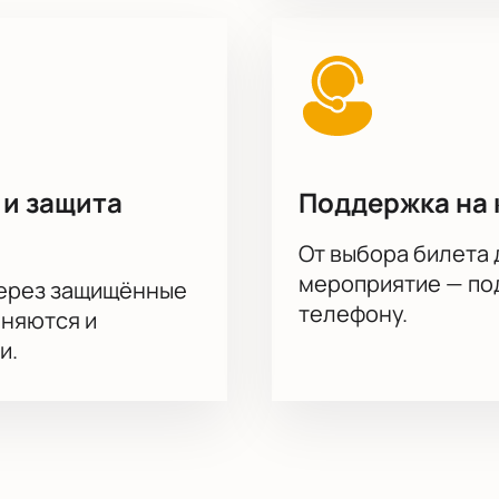
 и защита
Поддержка на 
От выбора билета 
мероприятие — под
через защищённые
телефону.
аняются и
и.