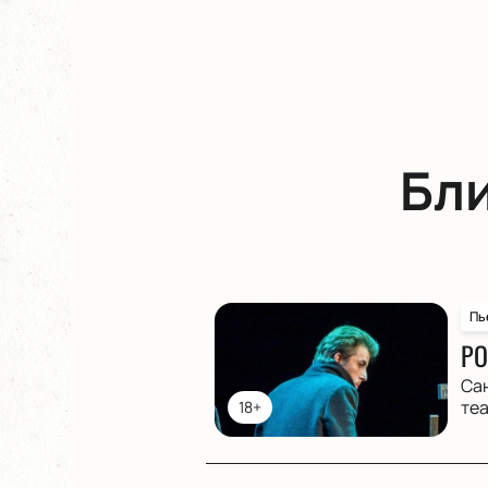
Бл
Пь
РО
Са
те
18+