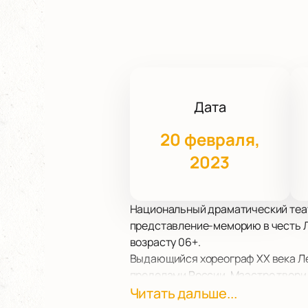
Дата
20 февраля,
2023
Национальный драматический теат
представление-меморию в честь Л
возрасту 06+.
Выдающийся хореограф ХХ века Лео
пределами России. Маэстро творил
балетмейстера было очень много, а
Читать дальше...
консервативных деятелей культур