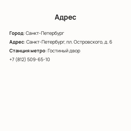
Специалист подскажет лучшие варианты и
ответит на любые вопросы.
Адрес
Цена зависит от выбранного сектора.
Актуальная стоимость и свободные позиции
Город
:
Санкт-Петербург
указаны на сайте. Присоединяйтесь к этому яркому
музыкальному мероприятию в России!
Адрес
:
Санкт-Петербург, пл. Островского, д. 6
Станция метро
:
Гостиный двор
+7 (812) 509-65-10