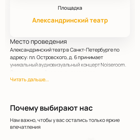
Площадка
Александринский театр
Место проведения
Александринский театр в Санкт-Петербурге по
адресу: пл. Островского, д. 6 принимает
уникальный аудиовизуальный концерт Noiseroom.
Этот старинный зал открывает гостям
Читать дальше...
современное музыкальное искусство в самом
центре города.
О концерте
Noiseroom входит в программу «Новая электронная
Почему выбирают нас
музыка» и начинает сезон выступлений в
Александринском театре. Гости погружаются в
Нам важно, чтобы у вас остались только яркие
атмосферу аудиовизуальных шоу, где цифровое
впечатления
творчество и экспериментальная электроника