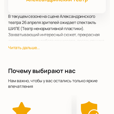
В текущем сезоне на сцене Александринского
театра 26 апреля зрителей ожидает спектакль
ШИЛЕ (Театр ненормативной пластики).
Захватывающий интересный сюжет, прекрасная
актерская игра и работа режиссера-постановщика,
заслуживающие всяческих похвал сделали этот
Читать дальше...
спектакль одной из ведущих постановок в
репертуаре Театра ненормативной пластики.
Восторг вызывает и работа костюмеров, гримеров
Почему выбирают нас
и работников сцены, которые приложили немало
усилий к тому, чтобы этот спектакль без
Нам важно, чтобы у вас остались только яркие
преувеличения можно было назвать образцом
впечатления
высочайшего уровня художественного
оформления.
Спектакль получился очень тонким, чувственным,
пронзительным. После просмотра он, как