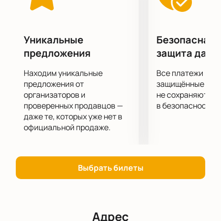
выдержанное дорогое вино, оставляет приятное
послевкусие и желание насладиться увиденным
вновь.
Приятного просмотра!
Уникальные
Безопасная 
предложения
защита данн
Находим уникальные
Все платежи про
предложения от
защищённые шлю
организаторов и
не сохраняются 
проверенных продавцов —
в безопасности.
даже те, которых уже нет в
официальной продаже.
Выбрать билеты
Адрес