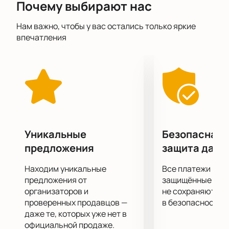
Почему выбирают нас
весело в компании героев спектакля «Лаборатория
новых медиа: Добрая сказка»!
Нам важно, чтобы у вас остались только яркие
впечатления
Уникальные
Безопасная 
предложения
защита данн
Находим уникальные
Все платежи про
предложения от
защищённые шлю
организаторов и
не сохраняются 
проверенных продавцов —
в безопасности.
даже те, которых уже нет в
официальной продаже.