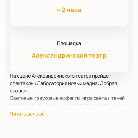
~
2 часа
Площадка
Александринский театр
На сцене Александринского театра пройдет
спектакль «Лаборатория новых медиа: Добрая
сказка».
Световые и звуковые эффекты, игра света и теней,
необычный, динамичный сюжет привлекут к себе
внимание ребенка на все время, которое длится
Читать дальше...
шоу. Поверьте, развитие событий на сцене не дадут
заскучать даже самым искушенным зрителям!
Приходите всей семьей и проведите время ярко и