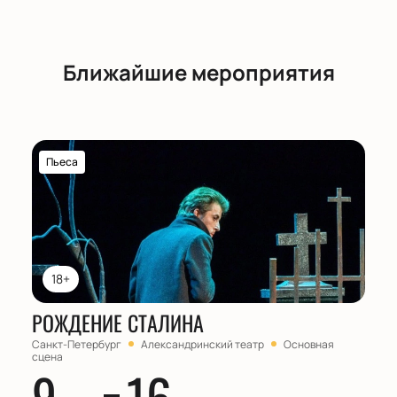
постановка.
Купить билеты на спектакль "Нана"
можно у нас
!
Ближайшие мероприятия
Пьеса
18+
РОЖДЕНИЕ СТАЛИНА
Санкт-Петербург
Александринский театр
Основная
сцена
9
16