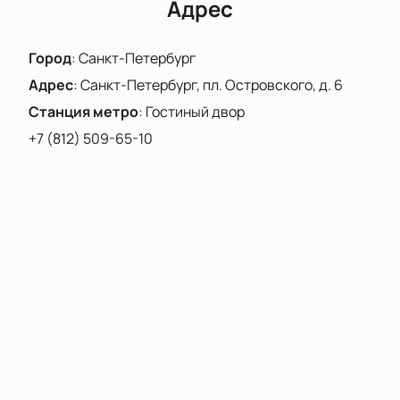
балетной труппы на сцене Александринского
Адрес
театра вы можете, купив билеты на спектакль «Сон
в летнюю ночь» у нас на сайте.
Город
:
Санкт-Петербург
Адрес
:
Санкт-Петербург, пл. Островского, д. 6
Станция метро
:
Гостиный двор
+7 (812) 509-65-10