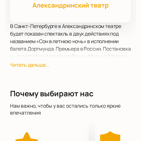
Александринский театр
В Санкт-Петербурге в Александринском театре
будет показан спектакль в двух действиях под
названием «Сон в летнюю ночь» в исполнении
балета Дортмунда. Премьера в России. Постановка
и хореография Александр Экман. Музыка: Микаэль
Карлссон.
Читать дальше...
«Сон в летнюю ночь» - классическая комедия
всемирно известного британского драматурга
Уильяма Шекспира. Написана автором в конце
Почему выбирают нас
1590-х годов. Впервые полную версию этого
произведения на сцене поставила английская
Нам важно, чтобы у вас остались только яркие
актриса Люсия Элизабет Вестрис в 1840 году.
впечатления
Премьера прошла в лондонском в Ковент-Гардене.
Примечательно, что роль Оберона исполнила сама
Люсия, что положило начало традиции исполнения
женщинами ролей Оберона и Пака.