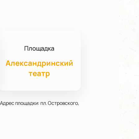
Площадка
Александринский
театр
Адрес площадки: пл. Островского,
ессе и храбром юноше наполнен
е впечатление благодаря