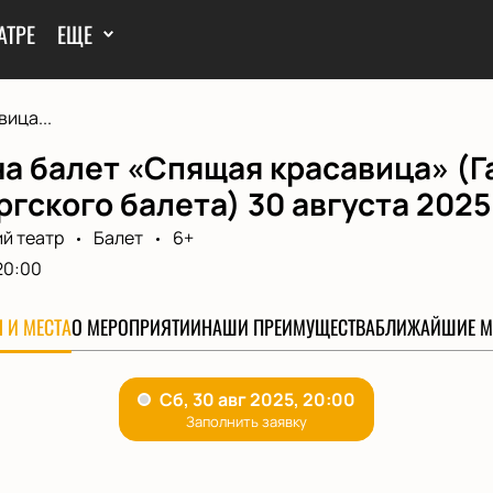
АТРЕ
ЕЩЕ
ица...
а балет «Спящая красавица» (Г
гского балета) 30 августа 2025
й театр
Балет
6+
20:00
 И МЕСТА
О МЕРОПРИЯТИИ
НАШИ ПРЕИМУЩЕСТВА
БЛИЖАЙШИЕ М