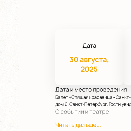
Дата
30 августа,
2025
Дата и место проведения
Балет «Спящая красавица» Санкт-П
дом 6, Санкт-Петербург. Гости ув
О событии и театре
«Спящая красавица» — балет, пог
Читать дальше...
темой противостояния добра и зла