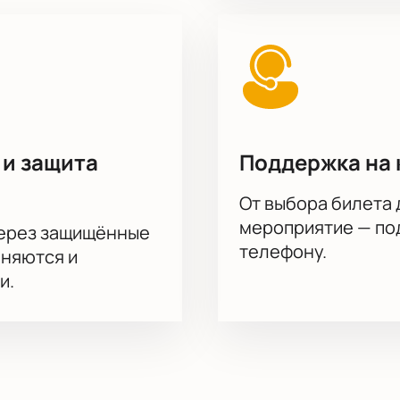
 и защита
Поддержка на 
От выбора билета 
мероприятие — под
через защищённые
телефону.
аняются и
и.