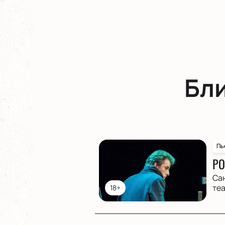
Бл
Пь
РО
Са
те
18+