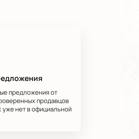
ва)
через онлайн-сервис.
редложения
ые предложения от
проверенных продавцов
х уже нет в официальной