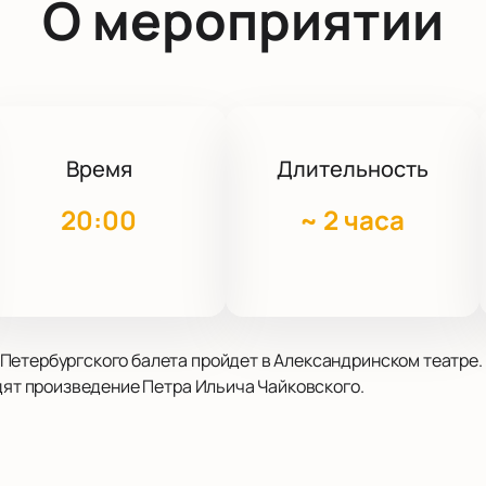
О мероприятии
Время
Длительность
20:00
~
2 часа
етербургского балета пройдет в Александринском театре. 
идят произведение Петра Ильича Чайковского.
ружающий в атмосферу классической сказки. Сюжет о принц
. Гастроли Санкт-Петербургского коллектива создают ярко