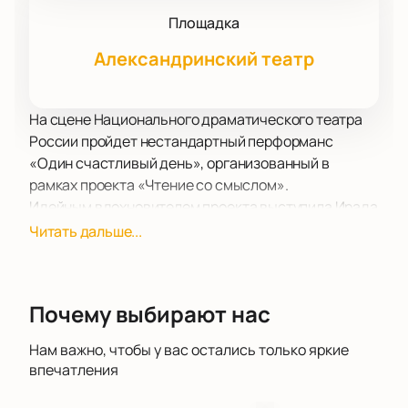
Площадка
Александринский театр
На сцене Национального драматического театра
России пройдет нестандартный перформанс
«Один счастливый день», организованный в
рамках проекта «Чтение со смыслом».
Идейным вдохновителем проекта выступила Ирада
Берг — автор сборника «Всему своё время» и член
Читать дальше...
союза писателей Санкт-Петербурга. На ее счёту
немало драматургических проектов, в том числе
сценарий фильма «INSIGHT» и пьесы «Дальше мы
Почему выбирают нас
сами». Она объединилась с обладателем премий
«Золотая маска» и «Золотой софит» Кириллом
Нам важно, чтобы у вас остались только яркие
Люкевичем, чтобы создать уникальный
впечатления
перформанс.
Литературной основой для постановки послужили