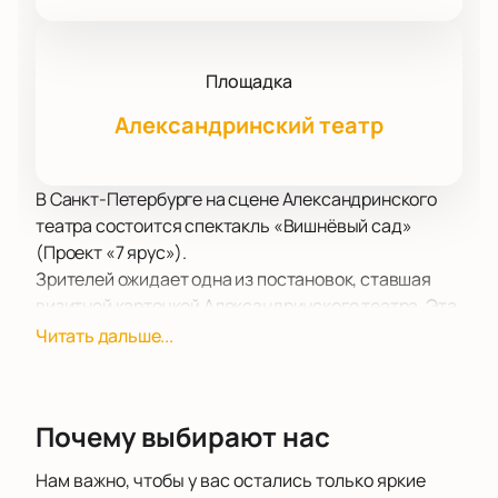
Площадка
Александринский театр
В Санкт-Петербурге на сцене Александринского
театра состоится спектакль «Вишнёвый сад»
(Проект «7 ярус»).
Зрителей ожидает одна из постановок, ставшая
визитной карточкой Александринского театра. Эта
постановка насыщена метафорами,
Читать дальше...
неожиданными, оригинальными сценическими
решениями, красотой, уверенностью,
превосходной подачей сюжета.
Почему выбирают нас
Такие задачи, как сочувствие героям, сочувствие
им, переживание за то, сумеют ли они выбраться из
Нам важно, чтобы у вас остались только яркие
жизненных ситуаций, в которых оказались волею