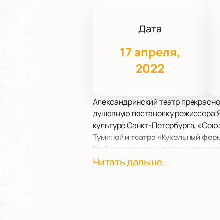
Дата
17 апреля,
2022
Александринский театр прекрасно
душевную постановку режиссера Я
культуре Санкт-Петербурга, «Сою
Туминой и театра «Кукольный фор
Глубокое и такое чувственное про
маленький мальчик шести лет, кото
Читать дальше...
вхож в компании. Талантливый мал
становится его путеводной звездо
счастлив.
История о любви, о человеческих о
«Колино сочинение» уже сейчас и 