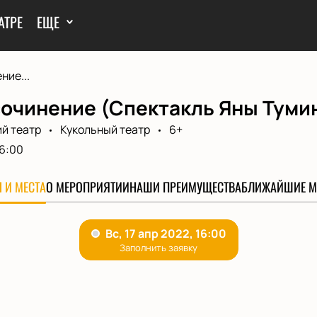
АТРЕ
ЕЩЕ
ние...
очинение (Спектакль Яны Тумин
й театр
Кукольный театр
6+
6:00
 И МЕСТА
О МЕРОПРИЯТИИ
НАШИ ПРЕИМУЩЕСТВА
БЛИЖАЙШИЕ М