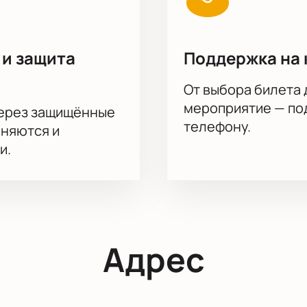
 и защита
Поддержка на 
От выбора билета 
мероприятие — под
через защищённые
телефону.
аняются и
и.
Адрес