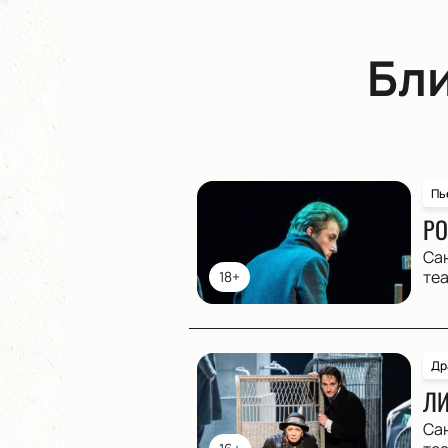
Бл
Пь
РО
Са
те
18+
Др
ЛИ
Са